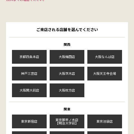
ご来店される店舗を選んでください
関西
京都四条本店
大阪梅田店
大阪なんば店
神戸三宮店
大阪茨木店
大阪天王寺会場
大阪関大前店
大阪枚方店
関東
東京御茶ノ水店
東京新宿店
東京池袋店
【明治大学前】