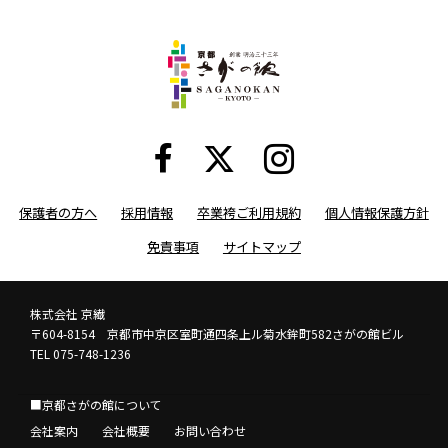
保護者の方へ
採用情報
卒業袴ご利用規約
個人情報保護方針
免責事項
サイトマップ
株式会社 京繊
〒604-8154 京都市中京区室町通四条上ル菊水鉾町582さがの館ビル
TEL 075-748-1236
■京都さがの館について
会社案内
会社概要
お問い合わせ