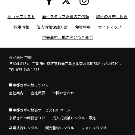
ショップリスト
着付スタッフ派遣のご依頼
取材のお申し込み
採用情報
個人情報保護方針
免責事項
サイトマップ
中央着付士能力開発協同組合
株式会社 京繊
〒604-8154 京都市中京区室町通四条上ル菊水鉾町582さがの館ビル
TEL 075-748-1236
■京都さがの館について
会社案内
会社概要
お問い合わせ
■京都さがの館各サービスTOPページ
京都さがの館総合TOP
成人式振袖レンタル・販売
卒業式袴レンタル
観光着物レンタル
フォトスタジオ