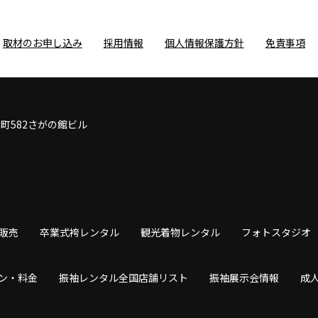
取材のお申し込み
採用情報
個人情報保護方針
免責事項
鉾町582さがの館ビル
販売
卒業式袴レンタル
観光着物レンタル
フォトスタジオ
ン・料金
振袖レンタル全国店舗リスト
振袖展示会情報
成