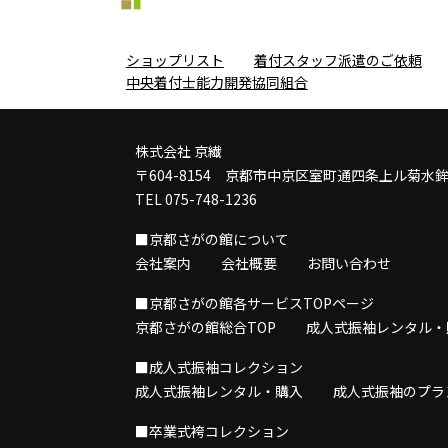
ショップリスト
着付スタッフ派遣のご依頼
中央着付士能力開発協同組合
株式会社 京繊
〒604-8154 京都市中京区室町通四条上ル菊水
TEL 075-748-1236
■京都さがの館について
会社案内
会社概要
お問い合わせ
■京都さがの館各サービスTOPページ
京都さがの館総合TOP
成人式振袖レンタル・
■成人式振袖コレクション
成人式振袖レンタル・購入
成人式振袖のプラ
■卒業式袴コレクション