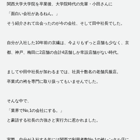
関西大学大学院を卒業後、大学院時代の先輩・小田さんに
「面白い会社があるねん。」
そう紹介されて出会ったのが今の会社、そして田中社長でした。
自分が入社した10年前の京繊は、今よりもずっと店舗も少なく、京
都、神戸、梅田に2店舗の合計4店舗しか常設店舗がない時代。
ましてや田中社長が加わるまでは、社員十数名の老舗呉服店。
卒業式の袴を専門に取り扱ってもいませんでした。
そんな中で、
「業界でNo,1の会社にする。」
と豪語する社長の力強さと実行力に惹かれました。
実際、自分が入社する年には関西で利用者数No,1の袴レンタル店に