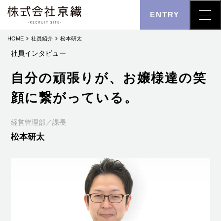
ENTRY
HOME
社員紹介
松本研太
社員インタビュー
自分の頑張りが、お嬢様達の笑
顔に繋がっている。
経営管理部／課長
松本研太