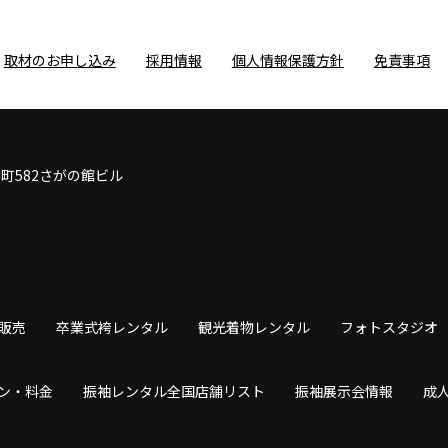
取材のお申し込み
採用情報
個人情報保護方針
免責事項
鉾町582さがの館ビル
販売
卒業式袴レンタル
観光着物レンタル
フォトスタジオ
ン・料金
振袖レンタル全国店舗リスト
振袖展示会情報
成