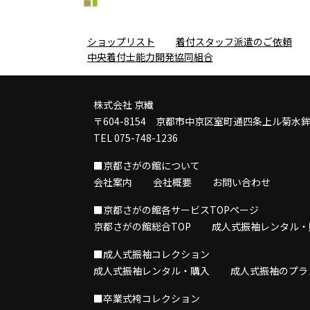
ショップリスト
着付スタッフ派遣のご依頼
中央着付士能力開発協同組合
株式会社 京繊
〒604-8154 京都市中京区室町通四条上ル菊水
TEL 075-748-1236
■京都さがの館について
会社案内
会社概要
お問い合わせ
■京都さがの館各サービスTOPページ
京都さがの館総合TOP
成人式振袖レンタル・
■成人式振袖コレクション
成人式振袖レンタル・購入
成人式振袖のプラ
■卒業式袴コレクション