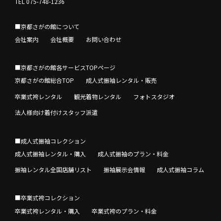
TEL 075-748-1236
■京都さがの館について
会社案内
会社概要
お問い合わせ
■京都さがの館各サービスTOPページ
京都さがの館総合TOP
成人式振袖レンタル・販売
卒業式袴レンタル
観光着物レンタル
フォトスタジオ
法人様向け着付けスタッフ派遣
■成人式振袖コレクション
成人式振袖レンタル・購入
成人式振袖のプラン・料金
振袖レンタル全国店舗リスト
振袖展示会情報
成人式振袖コラム
■卒業式袴コレクション
卒業式袴レンタル・購入
卒業式袴のプラン・料金