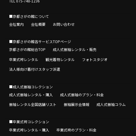
TEL 075-748-1236
■京都さがの館について
会社案内
会社概要
お問い合わせ
■京都さがの館各サービスTOPページ
京都さがの館総合TOP
成人式振袖レンタル・販売
卒業式袴レンタル
観光着物レンタル
フォトスタジオ
法人様向け着付けスタッフ派遣
■成人式振袖コレクション
成人式振袖レンタル・購入
成人式振袖のプラン・料金
振袖レンタル全国店舗リスト
振袖展示会情報
成人式振袖コラム
■卒業式袴コレクション
卒業式袴レンタル・購入
卒業式袴のプラン・料金