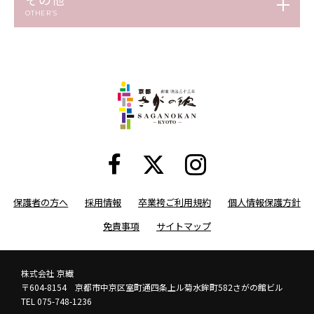
OTHER’S
保護者の方へ
採用情報
卒業袴ご利用規約
個人情報保護方針
免責事項
サイトマップ
株式会社 京繊
〒604-8154 京都市中京区室町通四条上ル菊水鉾町582さがの館ビル
TEL 075-748-1236