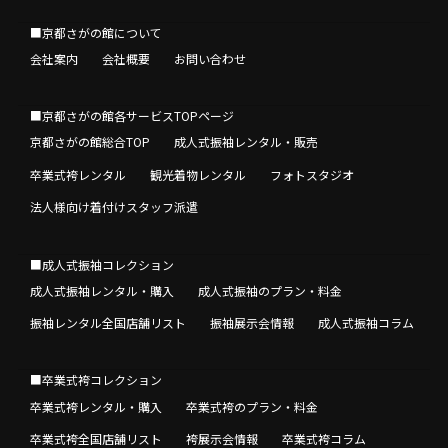
■京都さがの館について
会社案内
会社概要
お問い合わせ
■京都さがの館各サービスTOPページ
京都さがの館総合TOP
成人式振袖レンタル・販売
卒業式袴レンタル
観光着物レンタル
フォトスタジオ
法人様向け着付けスタッフ派遣
■成人式振袖コレクション
成人式振袖レンタル・購入
成人式振袖のプラン・料金
振袖レンタル全国店舗リスト
振袖展示会情報
成人式振袖コラム
■卒業式袴コレクション
卒業式袴レンタル・購入
卒業式袴のプラン・料金
卒業式袴全国店舗リスト
袴展示会情報
卒業式袴コラム