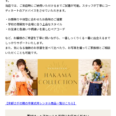
す。
当店では、ご来店時にご納得いただけるまでご試着が可能。スタッフが丁寧にコー
ディネートのアドバイスをさせていただきます。
・お顔映りや体型に合わせたお色味のご提案
・学校の雰囲気や会場に合う上品なスタイル
・お友達と色違いや柄違いを楽しむペアコーデ
など、お嬢様のご希望を丁寧に伺いながら、一番しっくりくる一着に出会えるまで
しっかりサポートいたします。
また、気になる複数のお衣裳を並べて比べたり、お写真を撮ってご家族様とご相談
いただくことも可能です。
【京都さがの館の卒業式袴レンタル商品一覧はこちら】
着付け・ヘアセットも当店にお任せください