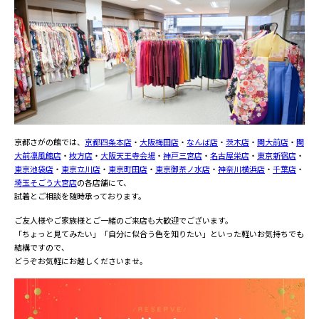
京都さがの館では、
京都四条本店
・
大阪梅田店
・
なんば店
・
茨木店
・
関大前店
・
関
大前凛風館店
・
枚方店
・
大阪天王寺会場
・
神戸三宮店
・
名古屋栄店
・
東京新宿店
・
東京池袋店
・
東京立川店
・
東京町田店
・
東京御茶ノ水店
・
神奈川横浜店
・
千葉店
・
埼玉そごう大宮店
の各店舗にて、
試着とご相談を随時承っております。
ご友人様やご家族様とご一緒のご来店も大歓迎でございます。
「ちょっと見てみたい」「自分に似合う色を知りたい」といった軽いお気持ちでも
結構ですので、
どうぞお気軽にお越しくださいませ。