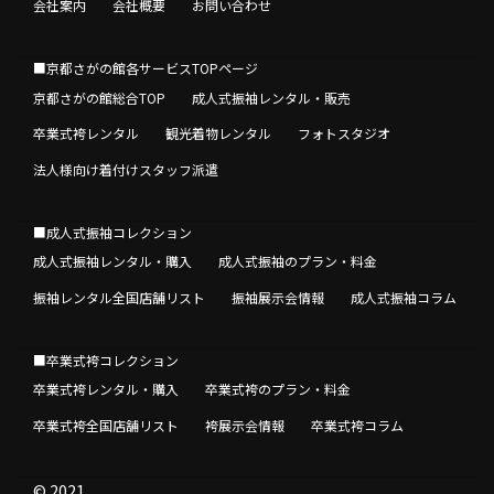
会社案内
会社概要
お問い合わせ
■京都さがの館各サービスTOPページ
京都さがの館総合TOP
成人式振袖レンタル・販売
卒業式袴レンタル
観光着物レンタル
フォトスタジオ
法人様向け着付けスタッフ派遣
■成人式振袖コレクション
成人式振袖レンタル・購入
成人式振袖のプラン・料金
振袖レンタル全国店舗リスト
振袖展示会情報
成人式振袖コラム
■卒業式袴コレクション
卒業式袴レンタル・購入
卒業式袴のプラン・料金
卒業式袴全国店舗リスト
袴展示会情報
卒業式袴コラム
© 2021