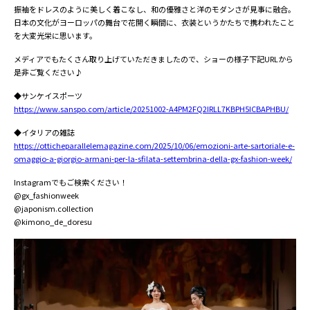
振袖をドレスのように美しく着こなし、和の優雅さと洋のモダンさが見事に融合。
日本の文化がヨーロッパの舞台で花開く瞬間に、衣装というかたちで携われたこと
を大変光栄に思います。
メディアでもたくさん取り上げていただきましたので、ショーの様子下記URLから
是非ご覧ください♪
◆サンケイスポーツ
https://www.sanspo.com/article/20251002-A4PM2FQ2IRLL7KBPH5ICBAPHBU/
◆イタリアの雑誌
https://otticheparallelemagazine.com/2025/10/06/emozioni-arte-sartoriale-e-
omaggio-a-giorgio-armani-per-la-sfilata-settembrina-della-gx-fashion-week/
Instagramでもご検索ください！
@gx_fashionweek
@japonism.collection
@kimono_de_doresu