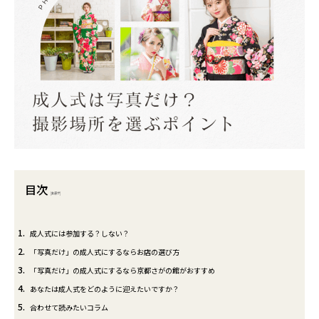
目次
[
非表示
]
1
成人式には参加する？しない？
2
「写真だけ」の成人式にするならお店の選び方
3
「写真だけ」の成人式にするなら京都さがの館がおすすめ
4
あなたは成人式をどのように迎えたいですか？
5
合わせて読みたいコラム