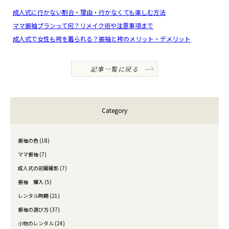
成人式に行かない割合・理由・行かなくても楽しむ方法
ママ振袖プランって何？リメイク術や注意事項まで
成人式で女性も袴を着られる？振袖と袴のメリット・デメリット
記事一覧に戻る
Category
振袖の色 (18)
ママ振袖 (7)
成人式の前撮撮影 (7)
振袖 購入 (5)
レンタル時期 (21)
振袖の選び方 (37)
小物のレンタル (24)