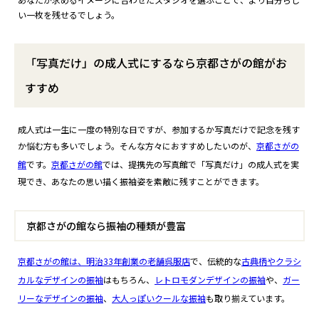
い一枚を残せるでしょう。
「写真だけ」の成人式にするなら京都さがの館がお
すすめ
成人式は一生に一度の特別な日ですが、参加するか写真だけで記念を残す
か悩む方も多いでしょう。そんな方々におすすめしたいのが、
京都さがの
館
です。
京都さがの館
では、提携先の写真館で「写真だけ」の成人式を実
現でき、あなたの思い描く振袖姿を素敵に残すことができます。
京都さがの館なら振袖の種類が豊富
京都さがの館は、明治33年創業の老舗呉服店
で、伝統的な
古典柄やクラシ
カルなデザインの振袖
はもちろん、
レトロモダンデザインの振袖
や、
ガー
リーなデザインの振袖
、
大人っぽいクールな振袖
も取り揃えています。