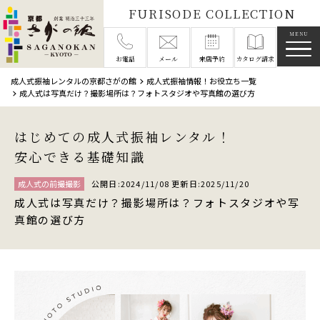
FURISODE COLLECTION
メニ
お電話
メール
来店予約
カタログ請求
成人式振袖レンタルの京都さがの館
成人式振袖情報！お役立ち一覧
成人式は写真だけ？撮影場所は？フォトスタジオや写真館の選び方
はじめての成人式振袖レンタル！
安心できる基礎知識
成人式の前撮撮影
公開日:2024/11/08 更新日:2025/11/20
成人式は写真だけ？撮影場所は？フォトスタジオや写
真館の選び方