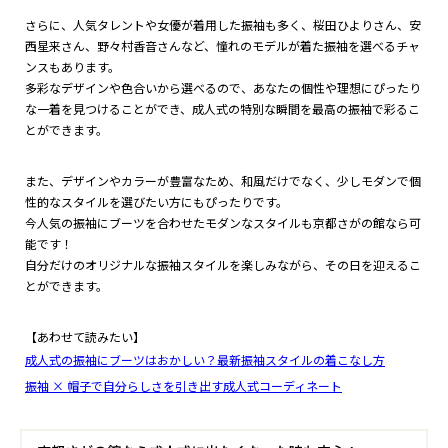
さらに、人気タレントや女優が着用した振袖も多く、桜田ひよりさん、安
西星来さん、野々村香音さんなど、憧れのモデルが着た振袖を選べるチャ
ンスもあります。
多彩なデザインや色合いから選べるので、あなたの個性や理想にぴったり
な一着を見つけることができ、成人式の特別な瞬間を最高の振袖で彩るこ
とができます。
また、デザインやカラーが豊富なため、和風だけでなく、少しモダンで個
性的なスタイルを選びたい方にもぴったりです。
今人気の振袖にブーツを合わせたモダンなスタイルも京都さがの館なら可
能です！
自分だけのオリジナルな振袖スタイルを楽しみながら、その日を迎えるこ
とができます。
【あわせて読みたい】
成人式の振袖にブーツはおかしい？最新振袖スタイルの着こなし方
振袖 × 帽子で自分らしさを引き出す成人式コーディネート