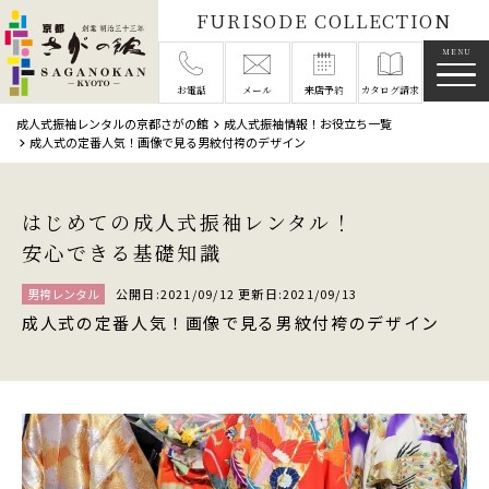
FURISODE COLLECTION
メニ
お電話
メール
来店予約
カタログ請求
成人式振袖レンタルの京都さがの館
成人式振袖情報！お役立ち一覧
成人式の定番人気！画像で見る男紋付袴のデザイン
はじめての成人式振袖レンタル！
安心できる基礎知識
男袴レンタル
公開日:2021/09/12 更新日:2021/09/13
成人式の定番人気！画像で見る男紋付袴のデザイン