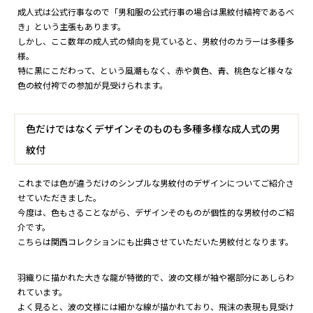
成人式は公式行事なので「男和服の公式行事の場合は黒紋付縞袴であるべ
き」という主張もあります。
しかし、ここ数年の成人式の傾向を見ていると、男紋付のカラーは多種多
様。
特に黒にこだわって、という風潮もなく、赤や黄色、青、桃色など様々な
色の紋付袴での参加が見受けられます。
色だけではなくデザインそのものも多種多様な成人式の男
紋付
これまでは色が違うだけのシンプルな男紋付のデザインについてご紹介さ
せていただきました。
今度は、色もさることながら、デザインそのものが個性的な男紋付のご紹
介です。
こちらは関西コレクションにも出典させていただいた男紋付となります。
羽織りに描かれた大きな龍が特徴的で、波の文様が袖や裾部分にあしらわ
れています。
よく見ると、波の文様には細かな線が描かれており、飛沫の表現も見受け