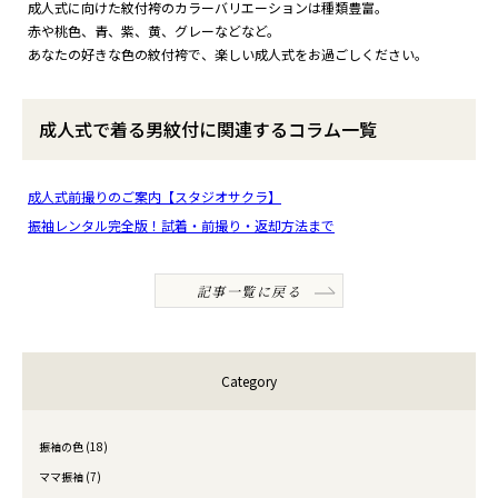
成人式に向けた紋付袴のカラーバリエーションは種類豊富。
赤や桃色、青、紫、黄、グレーなどなど。
あなたの好きな色の紋付袴で、楽しい成人式をお過ごしください。
成人式で着る男紋付に関連するコラム一覧
成人式前撮りのご案内【スタジオサクラ】
振袖レンタル完全版！試着・前撮り・返却方法まで
記事一覧に戻る
Category
振袖の色 (18)
ママ振袖 (7)