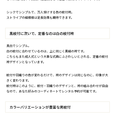
シックでシンプルで、万人受けする色の紋付袴。
ストライプの縞模様は足長効果も期待できます。
黒紋付に次いで、定番なのは白の紋付袴
真白でシンプル。
白の紋付に合わせているのは、上に同じく黒縞の袴です。
こちらもまた成人式という大事な式典にふさわしいとされる、定番の紋付
袴デザインとなっています。
紋付や羽織りの色が変わるだけで、袴のデザインは同じなのに、印象が大
きく変わります。
紋付袴はこのように、紋付・羽織りのデザインと、袴の組み合わせが自由
なので、あなた好みのコーディネートでレンタル予約が可能です。
カラーバリエーションが豊富な男紋付