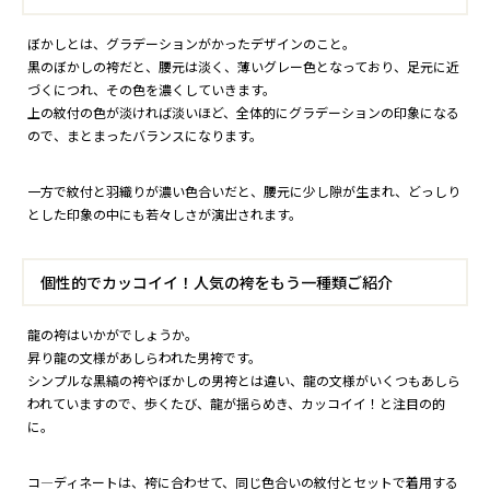
ぼかしとは、グラデーションがかったデザインのこと。
黒のぼかしの袴だと、腰元は淡く、薄いグレー色となっており、足元に近
づくにつれ、その色を濃くしていきます。
上の紋付の色が淡ければ淡いほど、全体的にグラデーションの印象になる
ので、まとまったバランスになります。
一方で紋付と羽織りが濃い色合いだと、腰元に少し隙が生まれ、どっしり
とした印象の中にも若々しさが演出されます。
個性的でカッコイイ！人気の袴をもう一種類ご紹介
龍の袴はいかがでしょうか。
昇り龍の文様があしらわれた男袴です。
シンプルな黒縞の袴やぼかしの男袴とは違い、龍の文様がいくつもあしら
われていますので、歩くたび、龍が揺らめき、カッコイイ！と注目の的
に。
コ―ディネートは、袴に合わせて、同じ色合いの紋付とセットで着用する