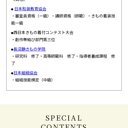
日本和装教育協会
●
・審査員資格（一級）・講師資格（師範）・きもの着装技
能一級
西日本きもの着付コンテスト大会
●
・創作帯結び部門第三位
長沼静きもの学院
●
・研究科 修了・高等師範科 修了・指導者養成課程 修
了
日本組紐協会
●
・組紐技能検定（中級）
SPECIAL
CONTENTS