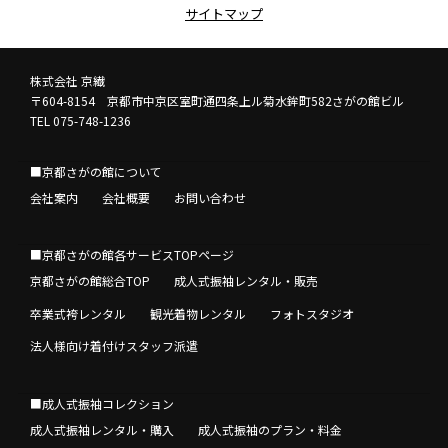
サイトマップ
株式会社 京繊
〒604-8154 京都市中京区室町通四条上ル菊水鉾町582さがの館ビル
TEL 075-748-1236
■京都さがの館について
会社案内
会社概要
お問い合わせ
■京都さがの館各サービスTOPページ
京都さがの館総合TOP
成人式振袖レンタル・販売
卒業式袴レンタル
観光着物レンタル
フォトスタジオ
法人様向け着付けスタッフ派遣
■成人式振袖コレクション
成人式振袖レンタル・購入
成人式振袖のプラン・料金