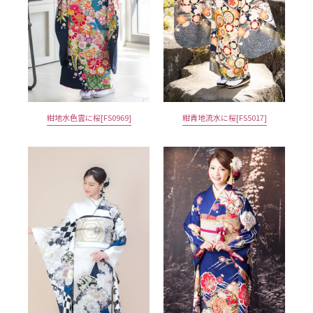
紺地水色雲に桜[FS0969]
紺青地流水に桜[FS5017]