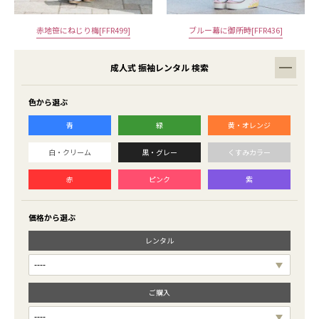
赤地笹にねじり梅[FFR499]
ブルー幕に御所時[FFR436]
成人式 振袖レンタル 検索
色から選ぶ
青
緑
黄・オレンジ
白・クリーム
黒・グレー
くすみカラー
赤
ピンク
紫
価格から選ぶ
レンタル
ご購入