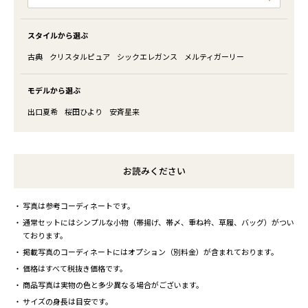
スタイルから選ぶ
古典
クリスタルピュア
シックエレガンス
メルティガーリー
モデルから選ぶ
出口夏希
桜田ひより
安斉星来
お読みください
写真は参考コーディネートです。
通常セットにはシンプルな小物（帯揚げ、帯〆、重ね衿、草履、バッグ）がつい
ております。
掲載写真のコーディネートにはオプション（別料金）が含まれております。
価格はすべて税抜き価格です。
商品写真は実物の色と多少異なる場合がございます。
サイズの身長は目安です。