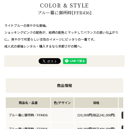
COLOR & STYLE
ブルー幕に御所時[FFR436]
ライトブルーの爽やかな振袖。
ショッキングピンクの配色が、絵柄の配色とマッチしてバランスの良い仕上がり
に。 爽やかで可愛らしい女性のイメージにピッタリの一着です。
成人式の振袖レンタル・購入するなら京都さがの館へ。
商品情報
商品名・品番
色/デザイン
価格
ブルー幕に御所時／FFR436
220,000円(税込242,000円)
ブルー幕に御所時／FFR436
440,000円(税込484,000円)