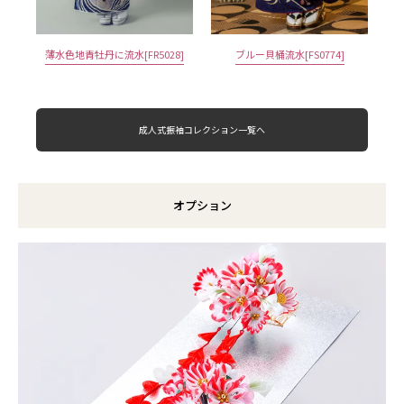
薄水色地青牡丹に流水[FR5028]
ブルー貝桶流水[FS0774]
成人式振袖コレクション一覧へ
オプション