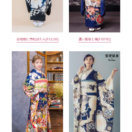
白地紺に市松ぼたん[FS1193]
濃い紫桜と梅[FS0782]