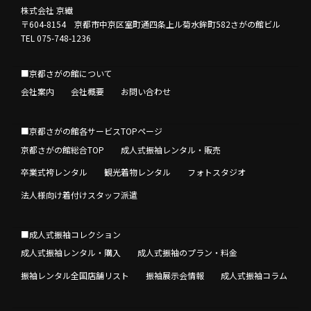
株式会社 京繊
〒604-8154 京都市中京区室町通四条上ル菊水鉾町582さがの館ビル
TEL 075-748-1236
■京都さがの館について
会社案内
会社概要
お問い合わせ
■京都さがの館各サービスTOPページ
京都さがの館総合TOP
成人式振袖レンタル・販売
卒業式袴レンタル
観光着物レンタル
フォトスタジオ
法人様向け着付けスタッフ派遣
■成人式振袖コレクション
成人式振袖レンタル・購入
成人式振袖のプラン・料金
振袖レンタル全国店舗リスト
振袖展示会情報
成人式振袖コラム