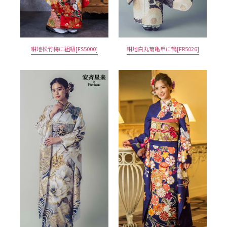
紺地松竹梅に組紐[FS5000]
紺地白丸菊亀甲に鶴[FR5026]