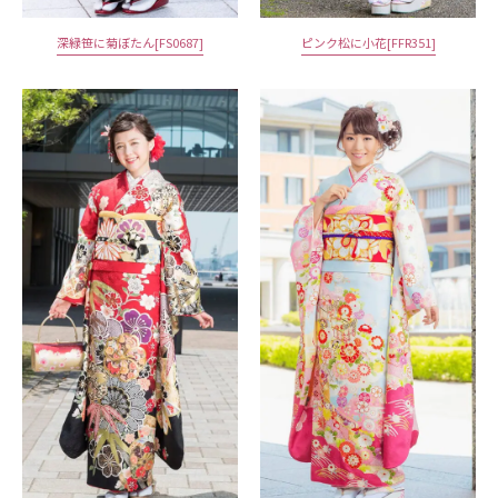
深緑笹に菊ぼたん[FS0687]
ピンク松に小花[FFR351]