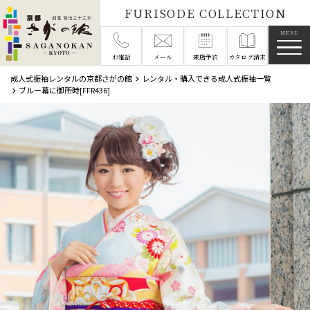
FURISODE COLLECTION
メニ
お電話
メール
来店予約
カタログ請求
成人式振袖レンタルの京都さがの館
レンタル・購入できる成人式振袖一覧
ブルー幕に御所時[FFR436]