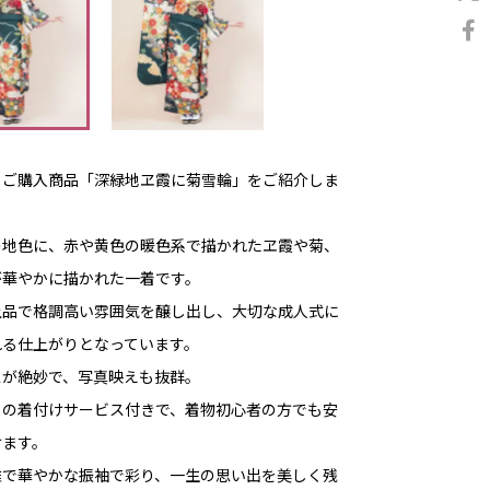
・ご購入商品「深緑地ヱ霞に菊雪輪」をご紹介しま
の地色に、赤や黄色の暖色系で描かれたヱ霞や菊、
が華やかに描かれた一着です。
上品で格調高い雰囲気を醸し出し、大切な成人式に
れる仕上がりとなっています。
スが絶妙で、写真映えも抜群。
ロの着付けサービス付きで、着物初心者の方でも安
けます。
雅で華やかな振袖で彩り、一生の思い出を美しく残