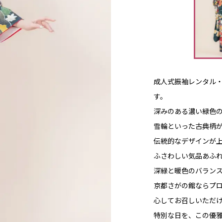
成人式振袖レンタル
す。
深みのある濃い緑色
雪輪といった古典柄
伝統的なデザインが
ふさわしい気品あふ
深緑と暖色のバラン
京都さがの館ならプ
心してお召しいただ
特別な日を、この優