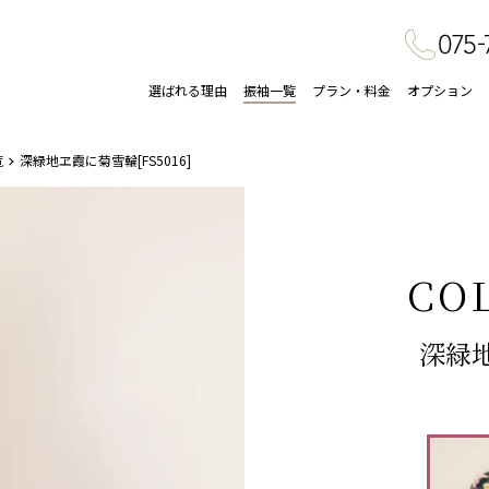
選ばれる理由
振袖一覧
プラン・料金
オプション
覧
深緑地ヱ霞に菊雪輪[FS5016]
CO
深緑地