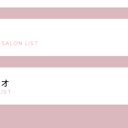
 SALON LIST
ジオ
IST