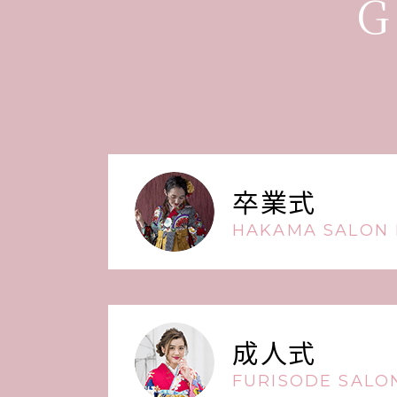
G
卒業式
HAKAMA SALON 
成人式
FURISODE SALON