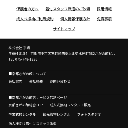
保護者の方へ
着付スタッフ派遣のご依頼
採用情報
成人式振袖ご利用規約
個人情報保護方針
免責事項
サイトマップ
株式会社 京繊
〒604-8154 京都市中京区室町通四条上ル菊水鉾町582さがの館ビル
TEL 075-748-1236
■京都さがの館について
会社案内
会社概要
お問い合わせ
■京都さがの館各サービスTOPページ
京都さがの館総合TOP
成人式振袖レンタル・販売
卒業式袴レンタル
観光着物レンタル
フォトスタジオ
法人様向け着付けスタッフ派遣