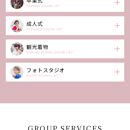
卒業式
HAKAMA SALON LIST
成人式
FURISODE SALON LIST
観光着物
KIMONO RENTAL SALON LIST
フォトスタジオ
PHOTO STUDIO LIST
GROUP SERVICES