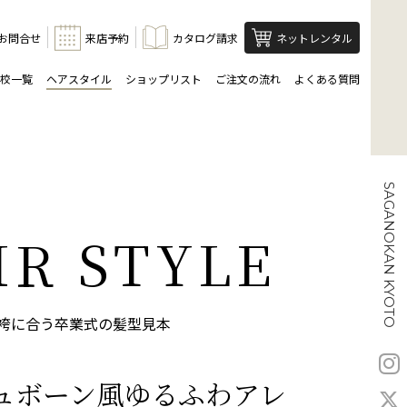
お問合せ
来店予約
カタログ請求
ネットレンタル
校一覧
ヘアスタイル
ショップリスト
ご注文の流れ
よくある質問
SAGANOKAN KYOTO
IR STYLE
袴に合う卒業式の髪型見本
ュボーン風ゆるふわアレ