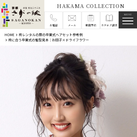
HAKAMA COLLECTION
メニ
お電話
メール
来店予約
カタログ請求
HOME
袴レンタルの際の卒業式ヘアセット参考例
袴に合う卒業式の髪型見本：お団子×ドライフラワー