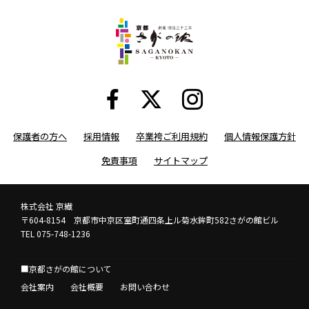
保護者の方へ
採用情報
卒業袴ご利用規約
個人情報保護方針
免責事項
サイトマップ
株式会社 京繊
〒604-8154 京都市中京区室町通四条上ル菊水鉾町582さがの館ビル
TEL 075-748-1236
■京都さがの館について
会社案内
会社概要
お問い合わせ