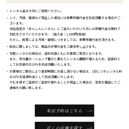
レンタル品は大切にご使用ください。
シミ、汚損、破損など発生した場合には実費修繕代金を別途頂戴する場合がご
ざいます。
当社指定の「あんしんレンタル」にご加入いただいた方には修繕代金は無料で
対応をさせていただきます。（加入金：1,000円(税抜）
ただし、故意による汚損・破損につきましては、実費修繕代金を頂きます。
紛失に関しましては、商品の弁償代金をご請求申し上げます。
宅配レンタルの場合は、送料往復ともにお客様ご負担となります。
また、学内着付・ショップ着付と異なりレンタル期間が増えるため、延長料と
してお衣装代の10％を別途頂戴いたします。
お客様のご都合により返却時間にお返し頂けない場合は、1日につきレンタル料
の10％を延滞料金として別途頂戴いたします。
やむを得ずご返却がご返却が遅れることが発生した場合は、至急お電話にてご
連絡をお願い致します。
来店予約はこちら
近くの店舗を探す