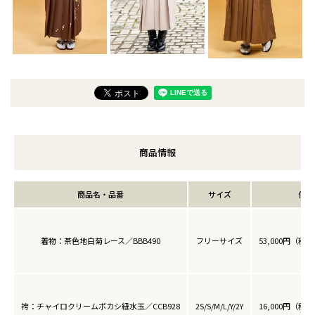
商品情報
商品名・品番
サイズ
価格
着物：茶色地白菊レース／BBB490
フリーサイズ
53,000円（税込
袴：チャイロクリームボカシ紐水玉／CCB928
2S/S/M/L/Y/2Y
16,000円（税込