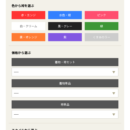
色から袴を選ぶ
赤・エンジ
水色・紺
ピンク
白・クリーム
黒・グレー
緑
黄・オレンジ
紫
くすみカラー
価格から選ぶ
着物・袴セット
着物単品
袴単品