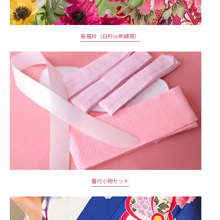
長襦袢（白衿or刺繍襟）
着付小物セット