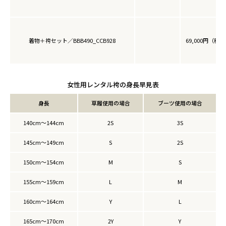
着物＋袴セット／BBB490_CCB928
69,000円（税込
女性用レンタル袴の身長早見表
身長
草履使用の場合
ブーツ使用の場合
140cm～144cm
2S
3S
145cm～149cm
S
2S
150cm～154cm
M
S
155cm～159cm
L
M
160cm～164cm
Y
L
165cm～170cm
2Y
Y