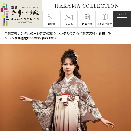
HAKAMA COLLECTION
メニ
お電話
メール
来店予約
カタログ請求
卒業式袴レンタルの京都さがの館
レンタルできる卒業式の袴・着物一覧
レンタル着物BBB490×袴CCB928