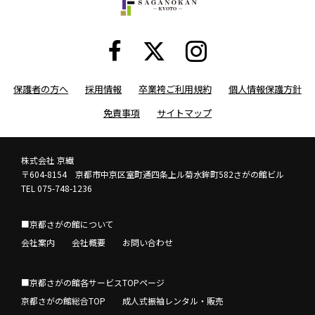
保護者の方へ
採用情報
卒業袴ご利用規約
個人情報保護方針
免責事項
サイトマップ
株式会社 京繊
〒604-8154 京都市中京区室町通四条上ル菊水鉾町582さがの館ビル
TEL 075-748-1236
■京都さがの館について
会社案内
会社概要
お問い合わせ
■京都さがの館各サービスTOPページ
京都さがの館総合TOP
成人式振袖レンタル・販売