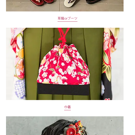
草履orブーツ
巾着