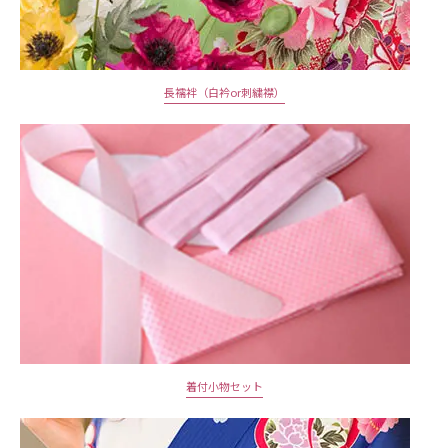
長襦袢（白衿or刺繍襟）
着付小物セット