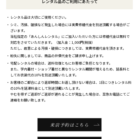
レンタル品のご利用にあたって
レンタル品は大切にご使用ください。
シミ、汚損、破損など発生した場合には実費修繕代金を別途頂戴する場合がご
ざいます。
当社指定の「あんしんレンタル」にご加入いただいた方には修繕代金は無料で
対応をさせていただきます。（加入金：1,000円(税抜）
ただし、故意による汚損・破損につきましては、実費修繕代金を頂きます。
紛失に関しましては、商品の弁償代金をご請求申し上げます。
宅配レンタルの場合は、送料往復ともにお客様ご負担となります。
また、学内着付・ショップ着付と異なりレンタル期間が増えるため、延長料と
してお衣装代の10％を別途頂戴いたします。
お客様のご都合により返却時間にお返し頂けない場合は、1日につきレンタル料
の10％を延滞料金として別途頂戴いたします。
やむを得ずご返却がご返却が遅れることが発生した場合は、至急お電話にてご
連絡をお願い致します。
来店予約はこちら