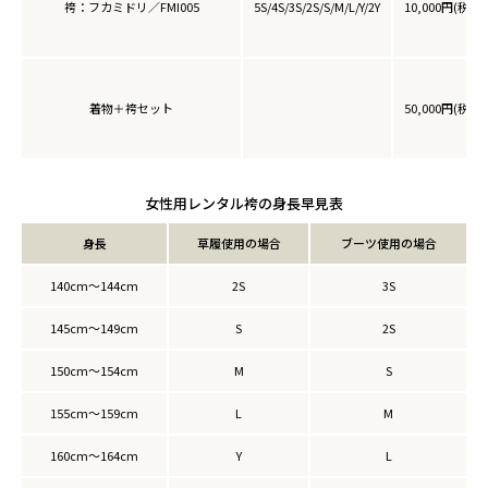
袴：フカミドリ／FMI005
5S/4S/3S/2S/S/M/L/Y/2Y
10,000円(税込1
着物＋袴セット
50,000円(税込5
女性用レンタル袴の身長早見表
身長
草履使用の場合
ブーツ使用の場合
140cm～144cm
2S
3S
145cm～149cm
S
2S
150cm～154cm
M
S
155cm～159cm
L
M
160cm～164cm
Y
L