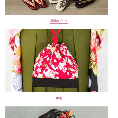
草履orブーツ
巾着