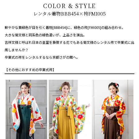
COLOR & STYLE
レンタル着物BBB454×袴FMI005
鮮やかな黄緑色が目を引く着物[BBB454]に、緑色の袴[FMI005]の組み合わせ。
大きな菊文様と同系色の緑色遣いが、上品さを演出。
吉祥文様と呼ばれ日本の皇室を象徴する花でもある菊文様のレンタル袴で卒業式に出
席しませんか？
卒業式の袴をレンタルするなら京都さがの館へ。
【その他におすすめの卒業式袴】