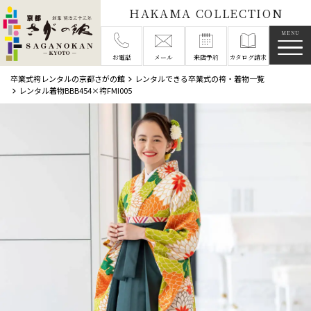
HAKAMA COLLECTION
メニ
お電話
メール
来店予約
カタログ請求
卒業式袴レンタルの京都さがの館
レンタルできる卒業式の袴・着物一覧
レンタル着物BBB454×袴FMI005