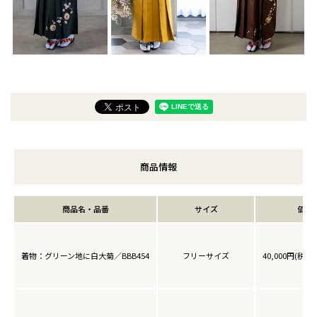
商品情報
商品名・品番
サイズ
価格
着物：グリーン地に白大菊／BBB454
フリーサイズ
40,000円(税込4