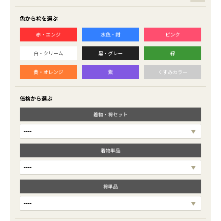
色から袴を選ぶ
赤・エンジ
水色・紺
ピンク
白・クリーム
黒・グレー
緑
黄・オレンジ
紫
くすみカラー
価格から選ぶ
着物・袴セット
着物単品
袴単品