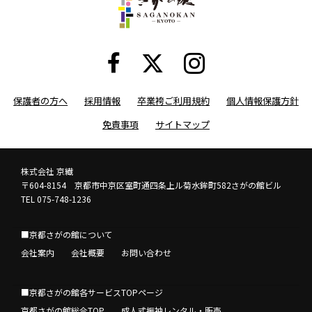
保護者の方へ
採用情報
卒業袴ご利用規約
個人情報保護方針
免責事項
サイトマップ
株式会社 京繊
〒604-8154 京都市中京区室町通四条上ル菊水鉾町582さがの館ビル
TEL 075-748-1236
■京都さがの館について
会社案内
会社概要
お問い合わせ
■京都さがの館各サービスTOPページ
京都さがの館総合TOP
成人式振袖レンタル・販売