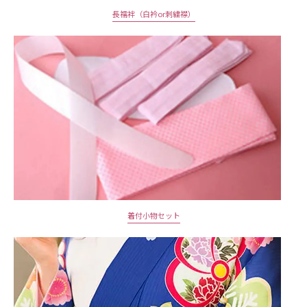
長襦袢（白衿or刺繍襟）
着付小物セット