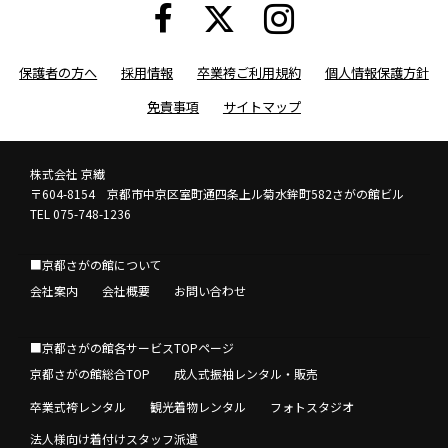
保護者の方へ
採用情報
卒業袴ご利用規約
個人情報保護方針
免責事項
サイトマップ
株式会社 京繊
〒604-8154 京都市中京区室町通四条上ル菊水鉾町582さがの館ビル
TEL 075-748-1236
■京都さがの館について
会社案内
会社概要
お問い合わせ
■京都さがの館各サービスTOPページ
京都さがの館総合TOP
成人式振袖レンタル・販売
卒業式袴レンタル
観光着物レンタル
フォトスタジオ
法人様向け着付けスタッフ派遣