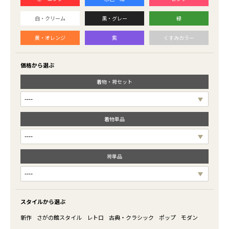
白・クリーム
黒・グレー
緑
黄・オレンジ
紫
くすみカラー
価格から選ぶ
着物・袴セット
着物単品
袴単品
スタイルから選ぶ
新作
さがの館スタイル
レトロ
古典・クラシック
ポップ
モダン