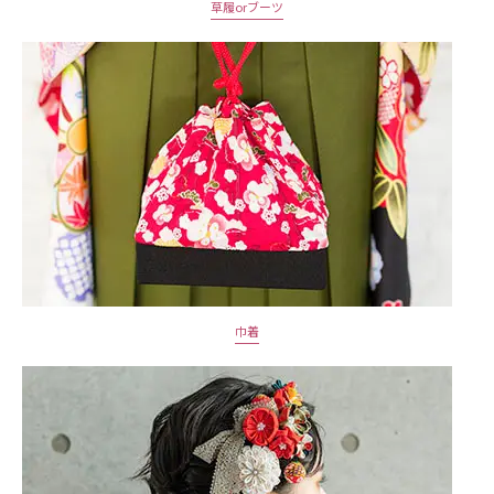
草履orブーツ
巾着