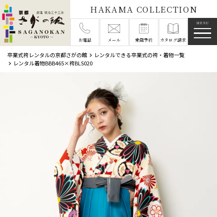
HAKAMA COLLECTION
メニ
お電話
メール
来店予約
カタログ請求
卒業式袴レンタルの京都さがの館
レンタルできる卒業式の袴・着物一覧
レンタル着物BBB465×袴BLS020