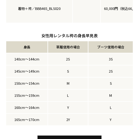
着物＋袴／BBB465_BLS020
60,000円（税込66,00
女性用レンタル袴の身長早見表
身長
草履使用の場合
ブーツ使用の場合
140cm～144cm
2S
3S
145cm～149cm
S
2S
150cm～154cm
M
S
155cm～159cm
L
M
160cm～164cm
Y
L
165cm～170cm
2Y
Y