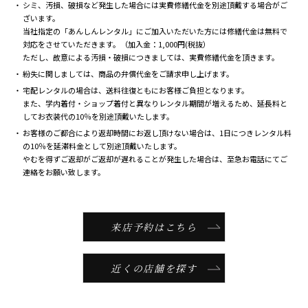
シミ、汚損、破損など発生した場合には実費修繕代金を別途頂戴する場合がご
ざいます。
当社指定の「あんしんレンタル」にご加入いただいた方には修繕代金は無料で
対応をさせていただきます。（加入金：1,000円(税抜）
ただし、故意による汚損・破損につきましては、実費修繕代金を頂きます。
紛失に関しましては、商品の弁償代金をご請求申し上げます。
宅配レンタルの場合は、送料往復ともにお客様ご負担となります。
また、学内着付・ショップ着付と異なりレンタル期間が増えるため、延長料と
してお衣装代の10％を別途頂戴いたします。
お客様のご都合により返却時間にお返し頂けない場合は、1日につきレンタル料
の10％を延滞料金として別途頂戴いたします。
やむを得ずご返却がご返却が遅れることが発生した場合は、至急お電話にてご
連絡をお願い致します。
来店予約はこちら
近くの店舗を探す