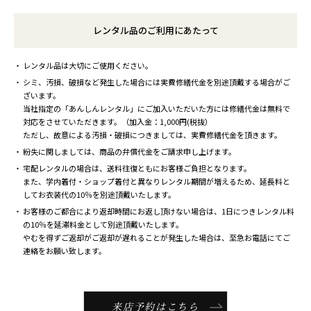
レンタル品のご利用にあたって
レンタル品は大切にご使用ください。
シミ、汚損、破損など発生した場合には実費修繕代金を別途頂戴する場合がご
ざいます。
当社指定の「あんしんレンタル」にご加入いただいた方には修繕代金は無料で
対応をさせていただきます。（加入金：1,000円(税抜）
ただし、故意による汚損・破損につきましては、実費修繕代金を頂きます。
紛失に関しましては、商品の弁償代金をご請求申し上げます。
宅配レンタルの場合は、送料往復ともにお客様ご負担となります。
また、学内着付・ショップ着付と異なりレンタル期間が増えるため、延長料と
してお衣装代の10％を別途頂戴いたします。
お客様のご都合により返却時間にお返し頂けない場合は、1日につきレンタル料
の10％を延滞料金として別途頂戴いたします。
やむを得ずご返却がご返却が遅れることが発生した場合は、至急お電話にてご
連絡をお願い致します。
来店予約はこちら