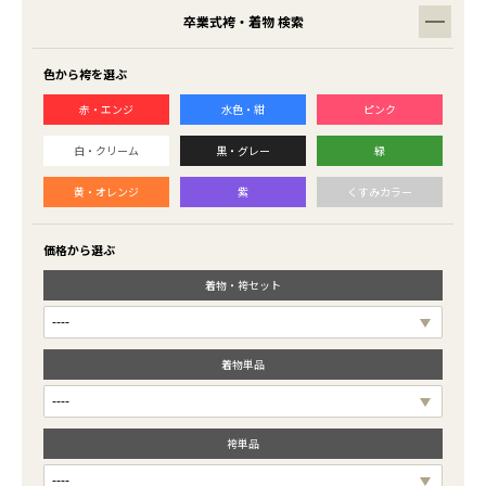
卒業式袴・着物 検索
色から袴を選ぶ
赤・エンジ
水色・紺
ピンク
白・クリーム
黒・グレー
緑
黄・オレンジ
紫
くすみカラー
価格から選ぶ
着物・袴セット
着物単品
袴単品