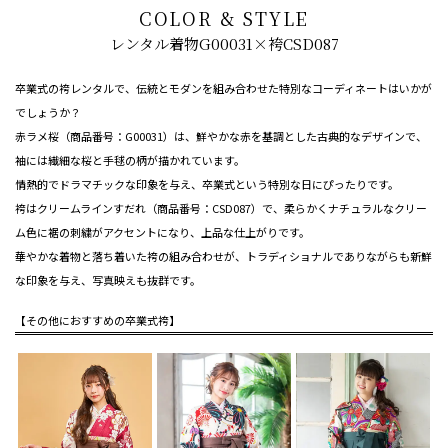
COLOR & STYLE
レンタル着物G00031×袴CSD087
卒業式の袴レンタルで、伝統とモダンを組み合わせた特別なコーディネートはいかが
でしょうか？
赤ラメ桜（商品番号：G00031）は、鮮やかな赤を基調とした古典的なデザインで、
袖には繊細な桜と手毬の柄が描かれています。
情熱的でドラマチックな印象を与え、卒業式という特別な日にぴったりです。
袴はクリームラインすだれ（商品番号：CSD087）で、柔らかくナチュラルなクリー
ム色に裾の刺繍がアクセントになり、上品な仕上がりです。
華やかな着物と落ち着いた袴の組み合わせが、トラディショナルでありながらも新鮮
な印象を与え、写真映えも抜群です。
【その他におすすめの卒業式袴】