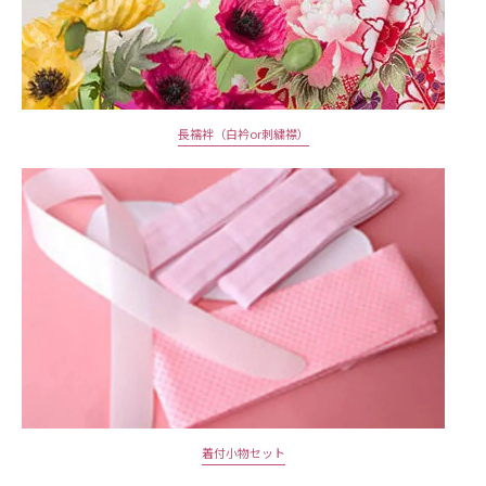
長襦袢（白衿or刺繍襟）
着付小物セット