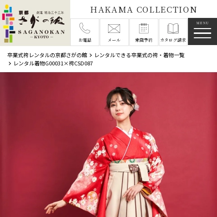
HAKAMA COLLECTION
メニ
お電話
メール
来店予約
カタログ請求
卒業式袴レンタルの京都さがの館
レンタルできる卒業式の袴・着物一覧
レンタル着物G00031×袴CSD087