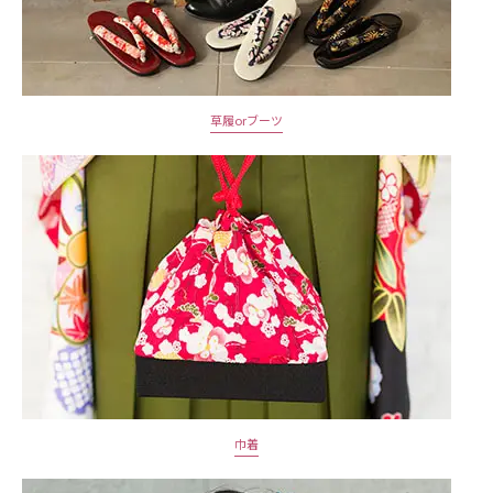
草履orブーツ
巾着