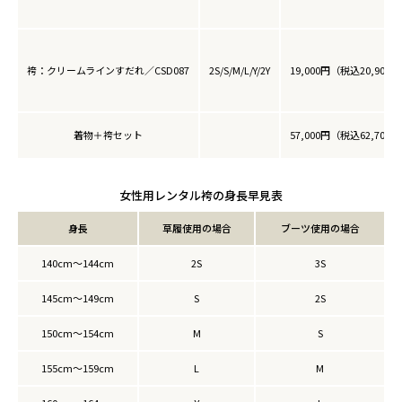
袴：クリームラインすだれ／CSD087
2S/S/M/L/Y/2Y
19,000円（税込20,900
着物＋袴セット
57,000円（税込62,700
女性用レンタル袴の身長早見表
身長
草履使用の場合
ブーツ使用の場合
140cm～144cm
2S
3S
145cm～149cm
S
2S
150cm～154cm
M
S
155cm～159cm
L
M