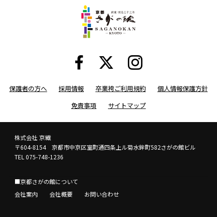
保護者の方へ
採用情報
卒業袴ご利用規約
個人情報保護方針
免責事項
サイトマップ
株式会社 京繊
〒604-8154 京都市中京区室町通四条上ル菊水鉾町582さがの館ビル
TEL 075-748-1236
■京都さがの館について
会社案内
会社概要
お問い合わせ