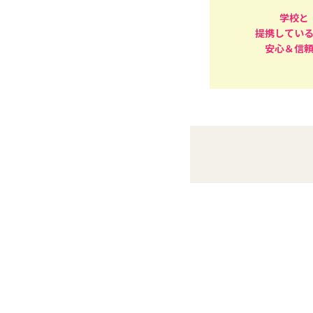
学校と
提携してい
安心＆信