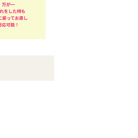
万が一
れをした時も
に戻ってお直し
対応可能！