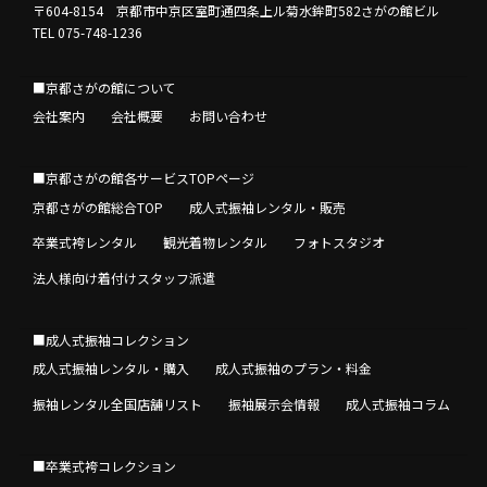
〒604-8154 京都市中京区室町通四条上ル菊水鉾町582さがの館ビル
TEL 075-748-1236
■京都さがの館について
会社案内
会社概要
お問い合わせ
■京都さがの館各サービスTOPページ
京都さがの館総合TOP
成人式振袖レンタル・販売
卒業式袴レンタル
観光着物レンタル
フォトスタジオ
法人様向け着付けスタッフ派遣
■成人式振袖コレクション
成人式振袖レンタル・購入
成人式振袖のプラン・料金
振袖レンタル全国店舗リスト
振袖展示会情報
成人式振袖コラム
■卒業式袴コレクション