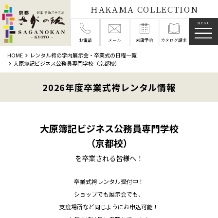
HAKAMA COLLECTION
メニ
お電話
メール
来店予約
カタログ請求
HOME
レンタル袴の学内展示会・卒業式の日程一覧
大原簿記ビジネス公務員専門学校（京都校）
2026年度卒業式袴レンタル情報
大原簿記ビジネス公務員専門学校
（京都校）
を卒業される皆様へ！
卒業式袴レンタル受付中！
ショップでも展示会でも、
支度場所など同じようにお申込可能！