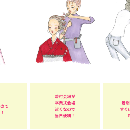
着付会場が
卒業式会場
着崩
るので
近くなので
すぐ
頼！
当日便利！