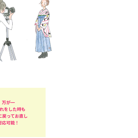
万が一
れをした時も
に戻ってお直し
対応可能！