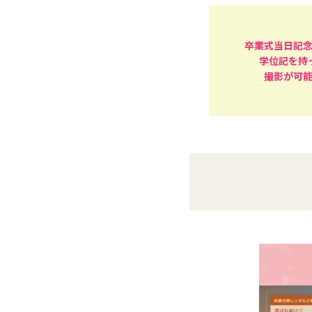
卒業式当日記
学位記を持
撮影が可