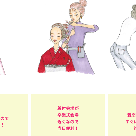
着付会場が
卒業式会場
着崩
るので
近くなので
すぐ
頼！
当日便利！