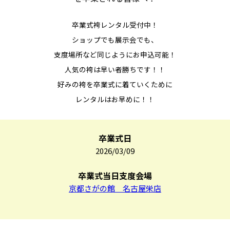
卒業式袴レンタル受付中！
ショップでも展示会でも、
支度場所など同じようにお申込可能！
人気の袴は早い者勝ちです！！
好みの袴を卒業式に着ていくために
レンタルはお早めに！！
卒業式日
2026/03/09
卒業式当日支度会場
京都さがの館 名古屋栄店