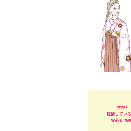
学校と
提携してい
安心＆信