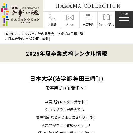
HAKAMA COLLECTION
メニ
お電話
メール
来店予約
カタログ請求
HOME
レンタル袴の学内展示会・卒業式の日程一覧
日本大学(法学部 神田三崎町)
2026年度卒業式袴レンタル情報
日本大学(法学部 神田三崎町)
を卒業される皆様へ！
卒業式袴レンタル受付中！
ショップでも展示会でも、
支度場所など同じようにお申込可能！
人気の袴は早い者勝ちです！！
好みの袴を卒業式に着ていくために