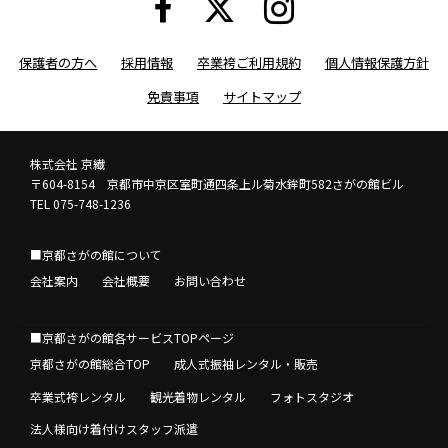
保護者の方へ
採用情報
卒業袴ご利用規約
個人情報保護方針
免責事項
サイトマップ
株式会社 京繊
〒604-8154 京都市中京区室町通四条上ル菊水鉾町582さがの館ビル
TEL 075-748-1236
■京都さがの館について
会社案内
会社概要
お問い合わせ
■京都さがの館各サービスTOPページ
京都さがの館総合TOP
成人式振袖レンタル・販売
卒業式袴レンタル
観光着物レンタル
フォトスタジオ
法人様向け着付けスタッフ派遣