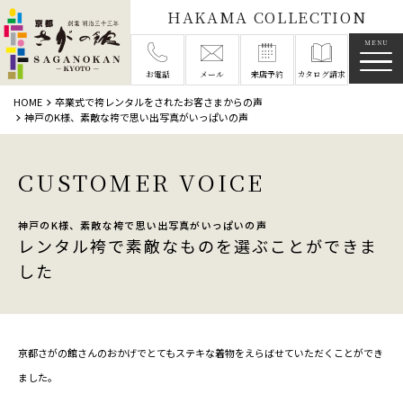
HAKAMA COLLECTION
メニ
お電話
メール
来店予約
カタログ請求
HOME
卒業式で袴レンタルをされたお客さまからの声
神戸のK様、素敵な袴で思い出写真がいっぱいの声
CUSTOMER VOICE
神戸のK様、素敵な袴で思い出写真がいっぱいの声
レンタル袴で素敵なものを選ぶことができま
した
京都さがの館さんのおかげでとてもステキな着物をえらばせていただくことができ
ました。