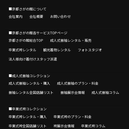
■京都さがの館について
会社案内
会社概要
お問い合わせ
■京都さがの館各サービスTOPページ
京都さがの館総合TOP
成人式振袖レンタル・販売
卒業式袴レンタル
観光着物レンタル
フォトスタジオ
法人様向け着付けスタッフ派遣
■成人式振袖コレクション
成人式振袖レンタル・購入
成人式振袖のプラン・料金
振袖レンタル全国店舗リスト
振袖展示会情報
成人式振袖コラム
■卒業式袴コレクション
卒業式袴レンタル・購入
卒業式袴のプラン・料金
卒業式袴全国店舗リスト
袴展示会情報
卒業式袴コラム