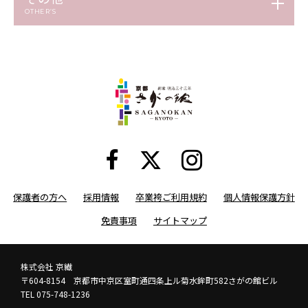
OTHER’S
保護者の方へ
採用情報
卒業袴ご利用規約
個人情報保護方針
免責事項
サイトマップ
株式会社 京繊
〒604-8154 京都市中京区室町通四条上ル菊水鉾町582さがの館ビル
TEL 075-748-1236