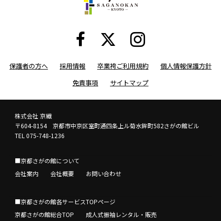
保護者の方へ
採用情報
卒業袴ご利用規約
個人情報保護方針
免責事項
サイトマップ
株式会社 京繊
〒604-8154 京都市中京区室町通四条上ル菊水鉾町582さがの館ビル
TEL 075-748-1236
■京都さがの館について
会社案内
会社概要
お問い合わせ
■京都さがの館各サービスTOPページ
京都さがの館総合TOP
成人式振袖レンタル・販売