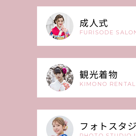
成人式
FURISODE SALON
観光着物
KIMONO RENTAL
フォトスタ
PHOTO STUDIO L