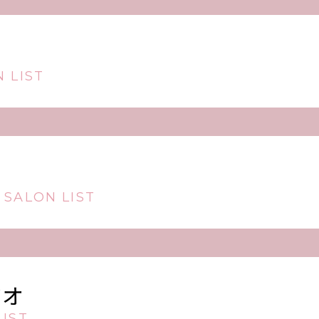
 LIST
 SALON LIST
ジオ
IST