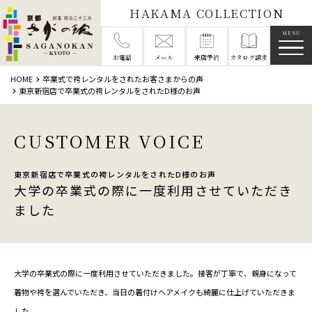
HAKAMA COLLECTION
メニ
お電話
メール
来店予約
カタログ請求
HOME
卒業式で袴レンタルをされたお客さまからの声
東京新宿店で卒業式の袴レンタルをされたD様のお声
CUSTOMER VOICE
東京新宿店で卒業式の袴レンタルをされたD様のお声
大学の卒業式の際に一度利用させていただき
ました
大学の卒業式の際に一度利用させていただきました。接客が丁寧で、親身になって
着物や袴を選んでいただき、当日の着付けヘアメイクも綺麗に仕上げていただきま
した。