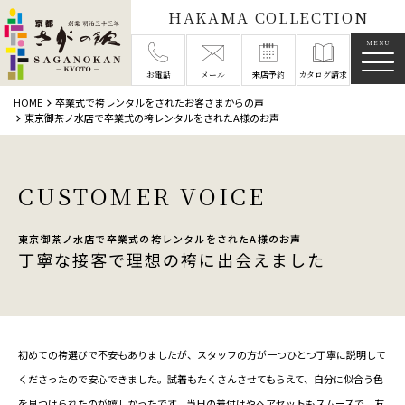
HAKAMA COLLECTION
メニ
お電話
メール
来店予約
カタログ請求
HOME
卒業式で袴レンタルをされたお客さまからの声
東京御茶ノ水店で卒業式の袴レンタルをされたA様のお声
CUSTOMER VOICE
東京御茶ノ水店で卒業式の袴レンタルをされたA様のお声
丁寧な接客で理想の袴に出会えました
初めての袴選びで不安もありましたが、スタッフの方が一つひとつ丁寧に説明して
くださったので安心できました。試着もたくさんさせてもらえて、自分に似合う色
を見つけられたのが嬉しかったです。当日の着付けやヘアセットもスムーズで、友