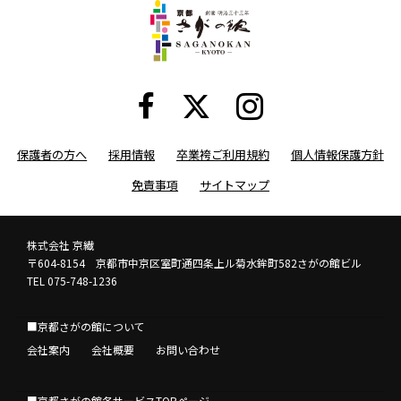
保護者の方へ
採用情報
卒業袴ご利用規約
個人情報保護方針
免責事項
サイトマップ
株式会社 京繊
〒604-8154 京都市中京区室町通四条上ル菊水鉾町582さがの館ビル
TEL 075-748-1236
■京都さがの館について
会社案内
会社概要
お問い合わせ
■京都さがの館各サービスTOPページ