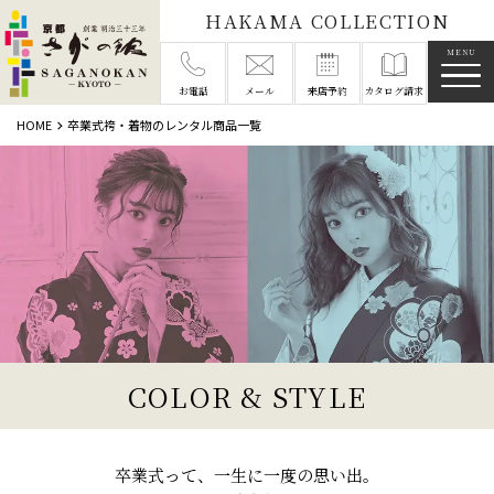
HAKAMA COLLECTION
メニ
お電話
メール
来店予約
カタログ請求
HOME
卒業式袴・着物のレンタル商品一覧
COLOR & STYLE
卒業式って、一生に一度の思い出。