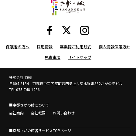
保護者の方へ
採用情報
卒業袴ご利用規約
個人情報保護方針
免責事項
サイトマップ
株式会社 京繊
〒604-8154 京都市中京区室町通四条上ル菊水鉾町582さがの館ビル
TEL 075-748-1236
■京都さがの館について
会社案内
会社概要
お問い合わせ
■京都さがの館各サービスTOPページ