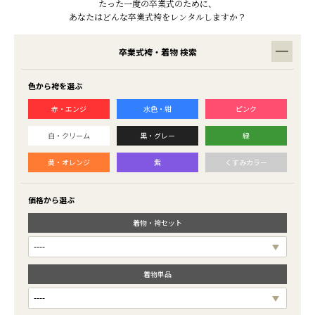
たった一度の卒業式のために、
あなたはどんな卒業式袴をレンタルしますか？
卒業式袴・着物 検索
色から袴を選ぶ
赤・エンジ
水色・紺
ピンク
白・クリーム
黒・グレー
緑
黄・オレンジ
紫
くすみカラー
価格から選ぶ
着物・袴セット
着物単品