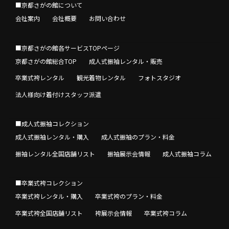
■京都さがの館について
会社案内
会社概要
お問い合わせ
■京都さがの館各サービスTOPページ
京都さがの館総合TOP
成人式振袖レンタル・販売
卒業式袴レンタル
観光着物レンタル
フォトスタジオ
法人様向け着付けスタッフ派遣
■成人式振袖コレクション
成人式振袖レンタル・購入
成人式振袖のプラン・料金
振袖レンタル全国店舗リスト
振袖展示会情報
成人式振袖コラム
■卒業式袴コレクション
卒業式袴レンタル・購入
卒業式袴のプラン・料金
卒業式袴全国店舗リスト
袴展示会情報
卒業式袴コラム