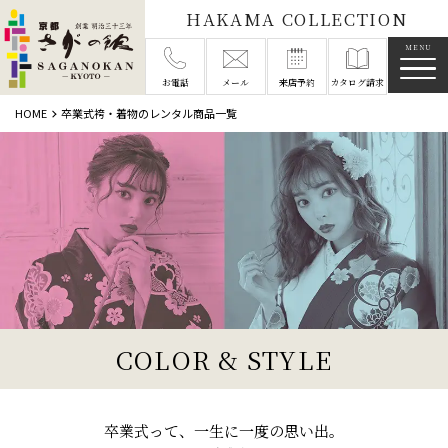
HAKAMA COLLECTION
メニ
お電話
メール
来店予約
カタログ請求
HOME
卒業式袴・着物のレンタル商品一覧
COLOR & STYLE
卒業式って、一生に一度の思い出。