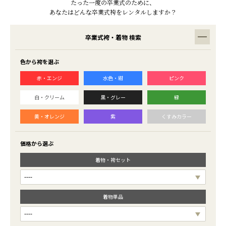
たった一度の卒業式のために、
あなたはどんな卒業式袴をレンタルしますか？
卒業式袴・着物 検索
色から袴を選ぶ
赤・エンジ
水色・紺
ピンク
白・クリーム
黒・グレー
緑
黄・オレンジ
紫
くすみカラー
価格から選ぶ
着物・袴セット
着物単品