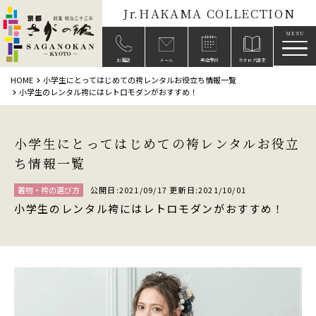
Jr.HAKAMA COLLECTION
メニ
お電話
メール
来店予約
カタログ請求
HOME
小学生にとってはじめての袴レンタルお役立ち情報一覧
小学生のレンタル袴にはレトロモダンがおすすめ！
小学生にとってはじめての袴レンタルお役立
ち情報一覧
着物・袴の選び方
公開日:2021/09/17 更新日:2021/10/01
小学生のレンタル袴にはレトロモダンがおすすめ！