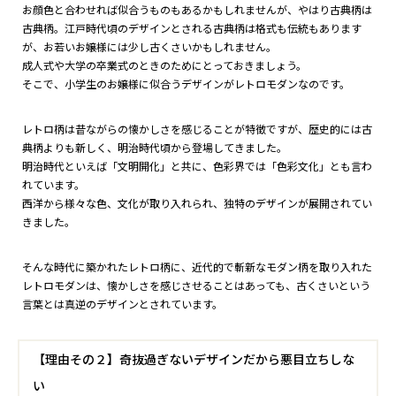
お顔色と合わせれば似合うものもあるかもしれませんが、やはり古典柄は
古典柄。江戸時代頃のデザインとされる古典柄は格式も伝統もあります
が、お若いお嬢様には少し古くさいかもしれません。
成人式や大学の卒業式のときのためにとっておきましょう。
そこで、小学生のお嬢様に似合うデザインがレトロモダンなのです。
レトロ柄は昔ながらの懐かしさを感じることが特徴ですが、歴史的には古
典柄よりも新しく、明治時代頃から登場してきました。
明治時代といえば「文明開化」と共に、色彩界では「色彩文化」とも言わ
れています。
西洋から様々な色、文化が取り入れられ、独特のデザインが展開されてい
きました。
そんな時代に築かれたレトロ柄に、近代的で斬新なモダン柄を取り入れた
レトロモダンは、懐かしさを感じさせることはあっても、古くさいという
言葉とは真逆のデザインとされています。
【理由その２】奇抜過ぎないデザインだから悪目立ちしな
い