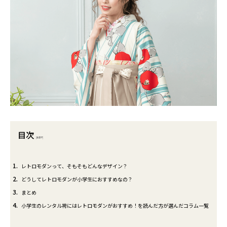
目次
[
非表示
]
1
レトロモダンって、そもそもどんなデザイン？
2
どうしてレトロモダンが小学生におすすめなの？
3
まとめ
4
小学生のレンタル袴にはレトロモダンがおすすめ！を読んだ方が選んだコラム一覧