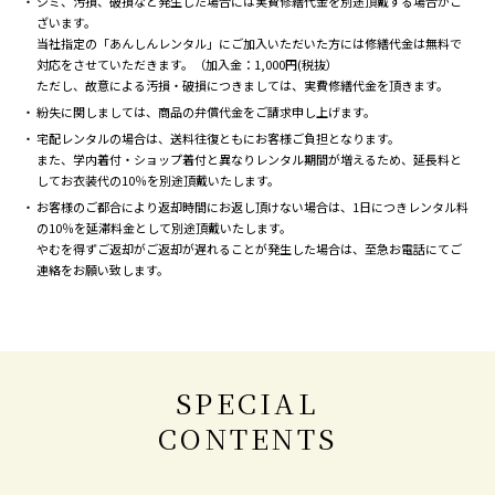
シミ、汚損、破損など発生した場合には実費修繕代金を別途頂戴する場合がご
ざいます。
当社指定の「あんしんレンタル」にご加入いただいた方には修繕代金は無料で
対応をさせていただきます。（加入金：1,000円(税抜）
ただし、故意による汚損・破損につきましては、実費修繕代金を頂きます。
紛失に関しましては、商品の弁償代金をご請求申し上げます。
宅配レンタルの場合は、送料往復ともにお客様ご負担となります。
また、学内着付・ショップ着付と異なりレンタル期間が増えるため、延長料と
してお衣装代の10％を別途頂戴いたします。
お客様のご都合により返却時間にお返し頂けない場合は、1日につきレンタル料
の10％を延滞料金として別途頂戴いたします。
やむを得ずご返却がご返却が遅れることが発生した場合は、至急お電話にてご
連絡をお願い致します。
SPECIAL
CONTENTS