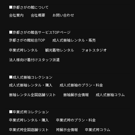
■京都さがの館について
会社案内
会社概要
お問い合わせ
■京都さがの館各サービスTOPページ
京都さがの館総合TOP
成人式振袖レンタル・販売
卒業式袴レンタル
観光着物レンタル
フォトスタジオ
法人様向け着付けスタッフ派遣
■成人式振袖コレクション
成人式振袖レンタル・購入
成人式振袖のプラン・料金
振袖レンタル全国店舗リスト
振袖展示会情報
成人式振袖コラム
■卒業式袴コレクション
卒業式袴レンタル・購入
卒業式袴のプラン・料金
卒業式袴全国店舗リスト
袴展示会情報
卒業式袴コラム