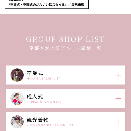
『卒業式・卒園式のかわいい袴スタイル』／辰巳出版
GROUP SHOP LIST
京都さがの館グループ店舗一覧
卒業式
HAKAMA SALON LIST
成人式
FURISODE SALON LIST
観光着物
KIMONO RENTAL SALON LIST