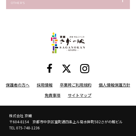
OTHER’S
保護者の方へ
採用情報
卒業袴ご利用規約
個人情報保護方針
免責事項
サイトマップ
株式会社 京繊
〒604-8154 京都市中京区室町通四条上ル菊水鉾町582さがの館ビル
TEL 075-748-1236