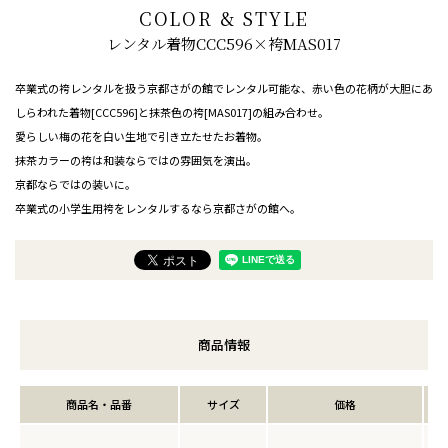
COLOR & STYLE
レンタル着物CCC596×袴MAS017
卒業式の袴レンタルを扱う京都さがの館でレンタル可能な、赤い色の花柄が大胆にあ
しらわれた着物[CCC596]と抹茶色の袴[MAS017]の組み合わせ。
愛らしい梅の花を白い生地で引き立たせたお着物。
抹茶カラーの袴は和装ならではの雰囲気を演出。
京都ならではの装いに。
卒業式の小学生用袴をレンタルするなら京都さがの館へ。
商品情報
商品名・品番
サイズ
価格