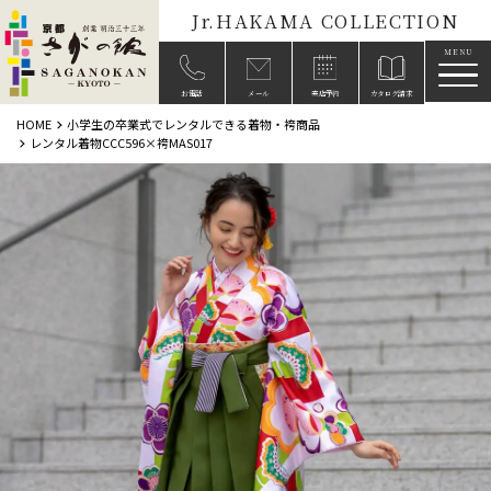
Jr.HAKAMA COLLECTION
メニ
お電話
メール
来店予約
カタログ請求
HOME
小学生の卒業式でレンタルできる着物・袴商品
レンタル着物CCC596×袴MAS017