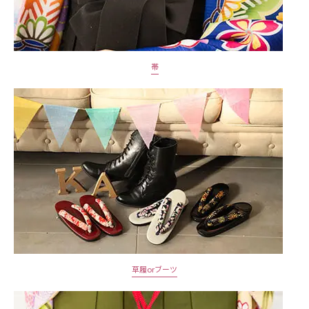
帯
草履orブーツ