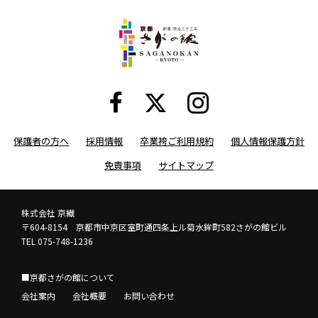
保護者の方へ
採用情報
卒業袴ご利用規約
個人情報保護方針
免責事項
サイトマップ
株式会社 京繊
〒604-8154 京都市中京区室町通四条上ル菊水鉾町582さがの館ビル
TEL 075-748-1236
■京都さがの館について
会社案内
会社概要
お問い合わせ