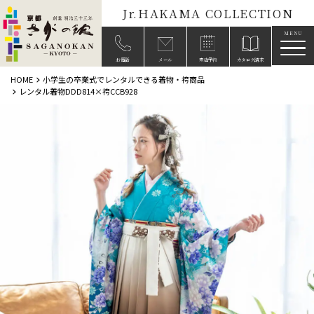
Jr.HAKAMA COLLECTION
メニ
お電話
メール
来店予約
カタログ請求
HOME
小学生の卒業式でレンタルできる着物・袴商品
レンタル着物DDD814×袴CCB928