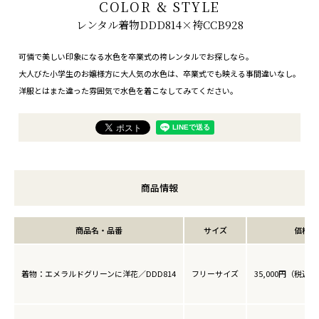
COLOR & STYLE
レンタル着物DDD814×袴CCB928
可憐で美しい印象になる水色を卒業式の袴レンタルでお探しなら。
大人びた小学生のお嬢様方に大人気の水色は、卒業式でも映える事間違いなし。
洋服とはまた違った雰囲気で水色を着こなしてみてください。
商品情報
商品名・品番
サイズ
価格
着物：エメラルドグリーンに洋花／DDD814
フリーサイズ
35,000円（税込38