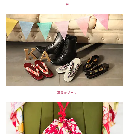
帯
草履orブーツ