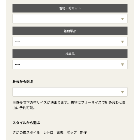
着物・袴セット
着物単品
袴単品
身長から選ぶ
※身長で下の袴サイズが決まります。着物はフリーサイズで組み合わせ自
由に予約可能。
スタイルから選ぶ
さがの館スタイル
レトロ
古典
ポップ
新作