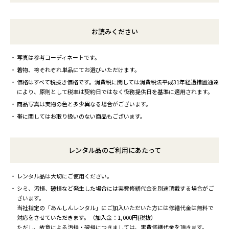
お読みください
写真は参考コーディネートです。
着物、袴それぞれ単品にてお選びいただけます。
価格はすべて税抜き価格です。消費税に関しては消費税法平成31年経過措置通達
により、原則として税率は契約日ではなく役務提供日を基準に適用されます。
商品写真は実物の色と多少異なる場合がございます。
帯に関してはお取り扱いのない商品もございます。
レンタル品のご利用にあたって
レンタル品は大切にご使用ください。
シミ、汚損、破損など発生した場合には実費修繕代金を別途頂戴する場合がご
ざいます。
当社指定の「あんしんレンタル」にご加入いただいた方には修繕代金は無料で
対応をさせていただきます。（加入金：1,000円(税抜）
ただし、故意による汚損・破損につきましては、実費修繕代金を頂きます。