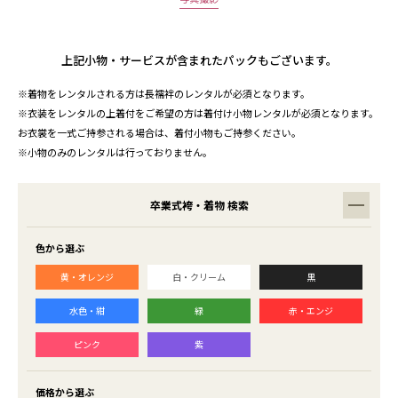
上記小物・サービスが含まれたパックもございます。
※着物をレンタルされる方は長襦袢のレンタルが必須となります。
※衣装をレンタルの上着付をご希望の方は着付け小物レンタルが必須となります。
お衣裳を一式ご持参される場合は、着付小物もご持参ください。
※小物のみのレンタルは行っておりません。
卒業式袴・着物 検索
色から選ぶ
黄・オレンジ
白・クリーム
黒
水色・紺
緑
赤・エンジ
ピンク
紫
価格から選ぶ