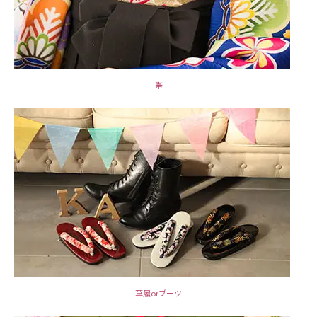
帯
草履orブーツ