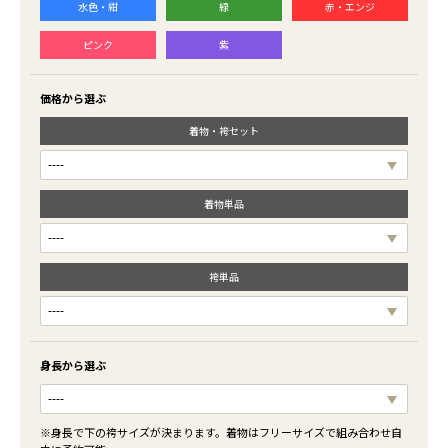
水色・紺
緑
赤・エンジ
ピンク
紫
価格から選ぶ
着物・袴セット
着物単品
袴単品
身長から選ぶ
※身長で下の袴サイズが決まります。着物はフリーサイズで組み合わせ自