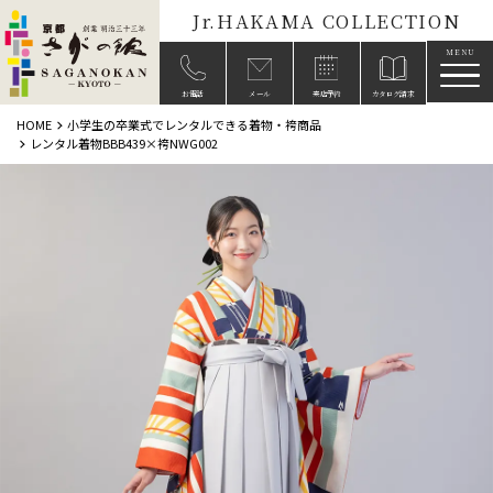
Jr.HAKAMA COLLECTION
メニ
お電話
メール
来店予約
カタログ請求
HOME
小学生の卒業式でレンタルできる着物・袴商品
レンタル着物BBB439×袴NWG002