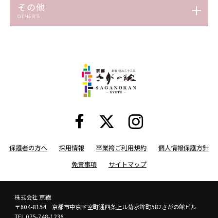
その他
OTHER’S
保護者の方へ
採用情報
卒業袴ご利用規約
個人情報保護方針
免責事項
サイトマップ
株式会社 京繊
〒604-8154 京都市中京区室町通四条上ル菊水鉾町582さがの館ビル
TEL 075-748-1236