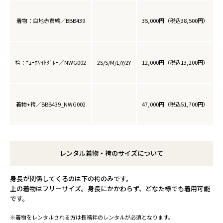
着物：白地赤黄縞／BBB439
35,000円（税込38,500円）
袴：ﾆｭｰﾎﾜｲﾄｸﾞﾚｰ／NWG002
2S/S/M/L/Y/2Y
12,000円（税込13,200円）
着物+袴／BBB439_NWG002
47,000円（税込51,700円）
レンタル着物・袴のサイズについて
身長が関係してくるのは下の袴のみです。
上の着物はフリーサイズ。身長にかかわらず、どなた様でも着用可能
です。
※着物をレンタルされる方は長襦袢のレンタルが必須となります。