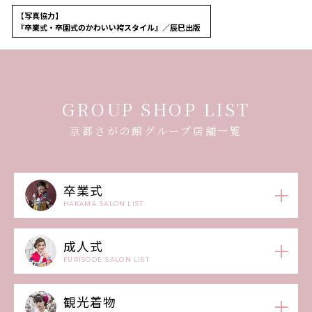
【写真協力】
『卒業式・卒園式のかわいい袴スタイル』／辰巳出版
GROUP SHOP LIST
京都さがの館グループ店舗一覧
卒業式
HAKAMA SALON LIST
成人式
FURISODE SALON LIST
観光着物