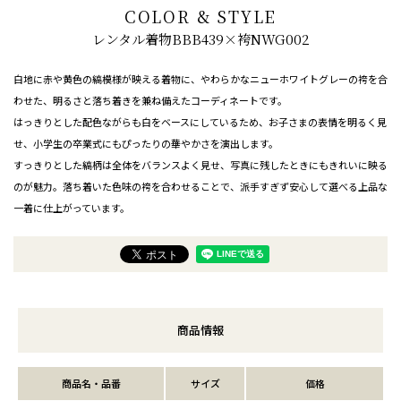
COLOR & STYLE
レンタル着物BBB439×袴NWG002
白地に赤や黄色の縞模様が映える着物に、やわらかなニューホワイトグレーの袴を合
わせた、明るさと落ち着きを兼ね備えたコーディネートです。
はっきりとした配色ながらも白をベースにしているため、お子さまの表情を明るく見
せ、小学生の卒業式にもぴったりの華やかさを演出します。
すっきりとした縞柄は全体をバランスよく見せ、写真に残したときにもきれいに映る
のが魅力。落ち着いた色味の袴を合わせることで、派手すぎず安心して選べる上品な
一着に仕上がっています。
商品情報
商品名・品番
サイズ
価格