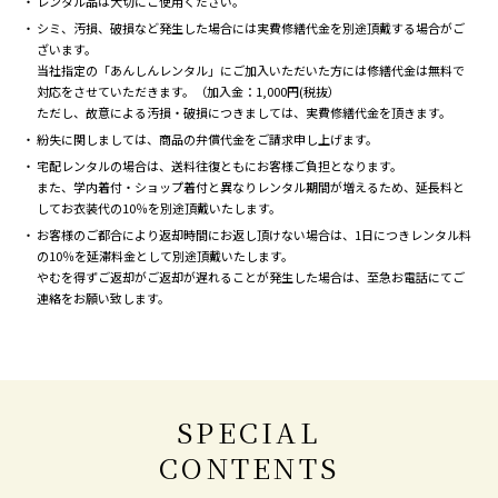
レンタル品は大切にご使用ください。
シミ、汚損、破損など発生した場合には実費修繕代金を別途頂戴する場合がご
ざいます。
当社指定の「あんしんレンタル」にご加入いただいた方には修繕代金は無料で
対応をさせていただきます。（加入金：1,000円(税抜）
ただし、故意による汚損・破損につきましては、実費修繕代金を頂きます。
紛失に関しましては、商品の弁償代金をご請求申し上げます。
宅配レンタルの場合は、送料往復ともにお客様ご負担となります。
また、学内着付・ショップ着付と異なりレンタル期間が増えるため、延長料と
してお衣装代の10％を別途頂戴いたします。
お客様のご都合により返却時間にお返し頂けない場合は、1日につきレンタル料
の10％を延滞料金として別途頂戴いたします。
やむを得ずご返却がご返却が遅れることが発生した場合は、至急お電話にてご
連絡をお願い致します。
SPECIAL
CONTENTS