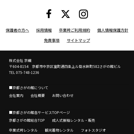
保護者の方へ
採用情報
卒業袴ご利用規約
個人情報保護方針
免責事項
サイトマップ
株式会社 京繊
〒604-8154 京都市中京区室町通四条上ル菊水鉾町582さがの館ビル
TEL 075-748-1236
■京都さがの館について
会社案内
会社概要
お問い合わせ
■京都さがの館各サービスTOPページ
京都さがの館総合TOP
成人式振袖レンタル・販売
卒業式袴レンタル
観光着物レンタル
フォトスタジオ