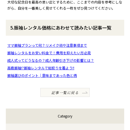
大切な記念日を最高の思い出とするために、ここまでの内容を参考にしな
がら、自分を一番美しく見せてくれる一枚をぜひ見つけてください。
5.振袖レンタル価格にあわせて読みたい記事一覧
ママ振袖プランって何？リメイク術や注意事項まで
振袖レンタルをお安い料金で！費用を抑えたい方必見
成人式ってどうなるの？成人年齢引き下げの影響とは？
高級振袖!?振袖レンタルで総絞りを着よう!!
振袖選びのポイント│意味まであった色と柄
記事一覧に戻る
Category