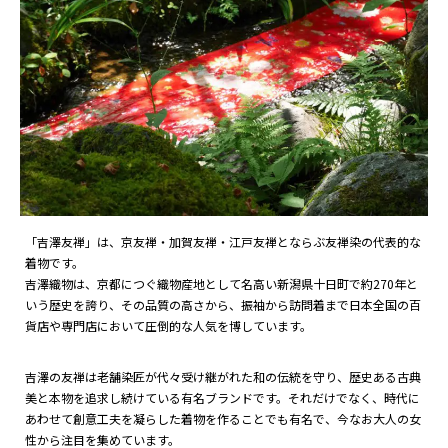
「吉澤友禅」は、京友禅・加賀友禅・江戸友禅とならぶ友禅染の代表的な
着物です。
吉澤織物は、京都につぐ織物産地として名高い新潟県十日町で約270年と
いう歴史を誇り、その品質の高さから、振袖から訪問着まで日本全国の百
貨店や専門店において圧倒的な人気を博しています。
吉澤の友禅は老舗染匠が代々受け継がれた和の伝統を守り、歴史ある古典
美と本物を追求し続けている有名ブランドです。それだけでなく、時代に
あわせて創意工夫を凝らした着物を作ることでも有名で、今なお大人の女
性から注目を集めています。