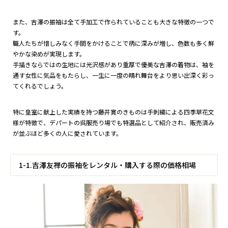
また、吉澤の振袖は全て手加工で作られていることも大きな特徴の一つで
す。
職人たちが惜しみなく手間をかけることで柄に深みが増し、色数も多く鮮
やかな染めが実現します。
手描きならではの生地には光沢感があり重厚で優美な吉澤の着物は、袖を
通す女性に気品をもたらし、一生に一度の晴れ舞台をより思い出深く彩っ
てくれるでしょう。
特に皇室に献上した実績を持つ藤井寛のきものは手刺繍による四季草花文
様が特徴で、デパートの呉服売り場でも特選品として紹介され、販売済み
が並ぶほど多くの人に愛されています。
1-1.吉澤友禅の振袖をレンタル・購入する際の価格相場