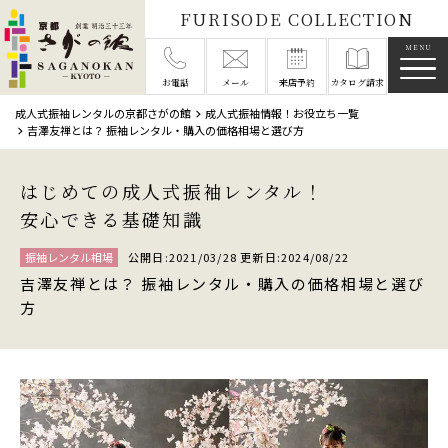
FURISODE COLLECTION
メニ
お電話
メール
来店予約
カタログ請求
成人式振袖レンタルの京都さがの館
成人式振袖情報！お役立ち一覧
吉澤友禅とは？ 振袖レンタル・購入の価格相場と選び方
はじめての成人式振袖レンタル！
安心できる基礎知識
振袖レンタル相場
公開日:2021/03/28 更新日:2024/08/22
吉澤友禅とは？ 振袖レンタル・購入の価格相場と選び
方