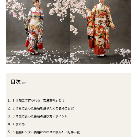
目次
[
非表示
]
1
1.手加工で作られる「吉澤友禅」とは
2
2.予算に合った振袖を選ぶための価格の目安
3
3.体型に合った振袖の選び方・ポイント
4
4.まとめ
5
5.振袖レンタル価格にあわせて読みたい記事一覧