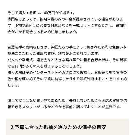
そして購入する際は、40万円が相場です。
専門店によっては、振袖単品のみの料金が提示されている場合がありま
す。小物や着付けに必要な付属品などを一式セットにするときは、追加料
金がかかる場合もあるため注意しましょう。
吉澤友禅の素晴らしさは、染匠たちの手によって施された多彩な色使いや
技法にこだわった重厚な質感、雅な光沢に表れています。
成人式や卒業式、謝恩会など大きな晴れ舞台に着る吉野友禅は、その見事
な古典柄が多くの人を魅了することでしょう。
購入の際は予めインターネットやカタログで確認し、呉服売り場で実際の
色や柄を確かめてその品質に納得したうえで最終判断することをおすすめ
します。
決して安くはない買い物であるため、失敗しないためにもお店の実績や信
頼できるスタッフがいるかどうかを事前に調べておくことが重要です。
2.予算に合った振袖を選ぶための価格の目安