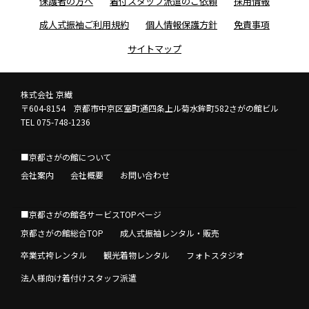
保護者の方へ
着付スタッフ派遣のご依頼
採用情報
成人式振袖ご利用規約
個人情報保護方針
免責事項
サイトマップ
株式会社 京繊
〒604-8154 京都市中京区室町通四条上ル菊水鉾町582さがの館ビル
TEL 075-748-1236
■京都さがの館について
会社案内
会社概要
お問い合わせ
■京都さがの館各サービスTOPページ
京都さがの館総合TOP
成人式振袖レンタル・販売
卒業式袴レンタル
観光着物レンタル
フォトスタジオ
法人様向け着付けスタッフ派遣