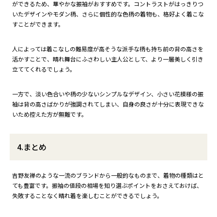
ができるため、華やかな振袖がおすすめです。コントラストがはっきりつ
いたデザインやモダン柄、さらに個性的な色柄の着物も、格好よく着こな
すことができます。
人によっては着こなしの難易度が高そうな派手な柄も持ち前の背の高さを
活かすことで、晴れ舞台にふさわしい主人公として、より一層美しく引き
立ててくれるでしょう。
一方で、淡い色合いや柄の少ないシンプルなデザイン、小さい花模様の振
袖は背の高さばかりが強調されてしまい、自身の良さが十分に表現できな
いため控えた方が無難です。
4.まとめ
吉野友禅のような一流のブランドから一般的なものまで、着物の種類はと
ても豊富です。振袖の値段の相場を知り選ぶポイントをおさえておけば、
失敗することなく晴れ着を楽しむことができるでしょう。