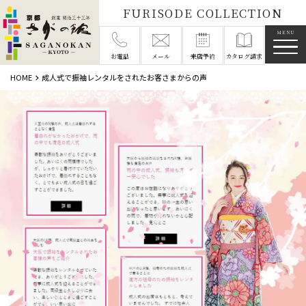
FURISODE COLLECTION
メニ
お電話
メール
来店予約
カタログ請求
HOME
成人式で振袖レンタルをされたお客さまからの声