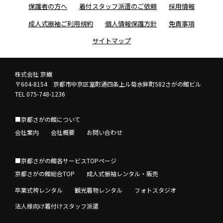
保護者の方へ
着付スタッフ派遣のご依頼
採用情報
成人式振袖ご利用規約
個人情報保護方針
免責事項
サイトマップ
株式会社 京繊
〒604-8154 京都市中京区室町通四条上ル菊水鉾町582さがの館ビル
TEL 075-748-1236
■京都さがの館について
会社案内
会社概要
お問い合わせ
■京都さがの館各サービスTOPページ
京都さがの館総合TOP
成人式振袖レンタル・販売
卒業式袴レンタル
観光着物レンタル
フォトスタジオ
法人様向け着付けスタッフ派遣