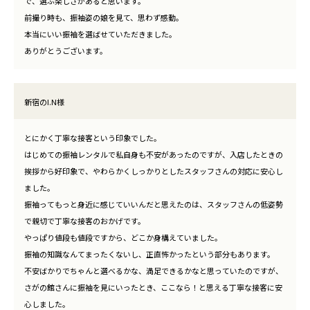
で、選ぶ楽しさがあると思います。
前撮り時も、振袖姿の娘を見て、思わず感動。
本当にいい振袖を選ばせていただきました。
ありがとうございます。
新宿のI.N様
とにかく丁寧な接客という印象でした。
はじめての振袖レンタルで私自身も不安があったのですが、入店したときの
挨拶から好印象で、やわらかくしっかりとしたスタッフさんの対応に安心し
ました。
振袖ってもっと身近に感じていいんだと思えたのは、スタッフさんの低姿勢
で親切で丁寧な接客のおかげです。
やっぱり値段も値段ですから、どこか身構えていました。
振袖の知識なんてまったくないし、正直怖かったという部分もあります。
不安ばかりでちゃんと選べるかな、満足できるかなと思っていたのですが、
さがの館さんに振袖を見にいったとき、ここなら！と思える丁寧な接客に安
心しました。