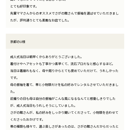
とても好印象です。
先輩ママさんからのオススメでさがの館さんで振袖を選ばせていただきまし
たが、評判通りとても素敵なお店でした。
京都のU様
成人式当日は朝早くからありがとうございました。
着付けやヘアセットも丁寧かつ素早くて、流石プロだなと感心するほど。
当日は着崩れもなく、母や周りからとても褒めていただけて、うれしかった
です。
母の振袖を着て、帯と小物類だけを私の好みでレンタルさせていただきまし
た。
前撮りの日も母は自分の振袖がこんな風になるなんてと感動しきりでした
が、成人式当日もうれしそうにしていました。
さがの館さんが、私の好みをしっかり聞いてくださって、小物類を合わせて
くださったおかげです。
帯の種類も様々で、選ぶ楽しさがあったのは、さがの館さんだからだったと