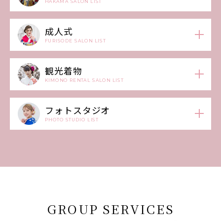
HAKAMA SALON LIST
成人式
FURISODE SALON LIST
観光着物
KIMONO RENTAL SALON LIST
フォトスタジオ
PHOTO STUDIO LIST
GROUP SERVICES