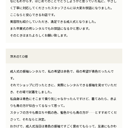
なにもわからず、はじめてのことでどうしようかと思っていた私に、やさし
く丁寧に対応してくださったスタッフさんには大変お世話になりました。
ここならと安心できるお店です。
美容院も紹介していただき、満足できる成人式となりました。
また卒業式の袴レンタルでもお世話になるかと思います。
そのときはまたよろしくお願い致します。
茨木のT.O様
成人式の振袖レンタルで、私の希望は赤色で、母の希望が青色だったんで
す。
それでショップに行ったときに、実際にレンタルできる振袖を見せていただ
き、その場で試着をしました。
私自身は青色にそこまで乗り気じゃなかったんですけど、着てみたら、赤よ
りも青の方が似合ってるなって思って。
スタッフの方々も顔立ちや肌の色、髪色からも青の方が……とすすめてくだ
さって、それならと決定。
おかげで、成人式当日は青色の振袖ですごく褒めてもらって、友達にもかわ