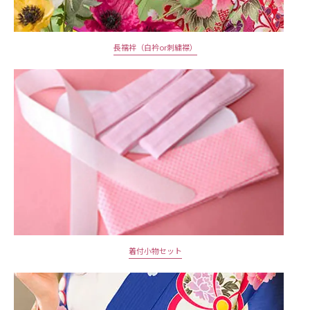
長襦袢（白衿or刺繍襟）
着付小物セット