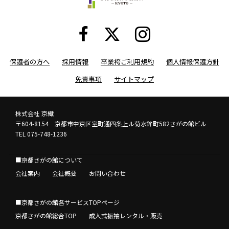
保護者の方へ
採用情報
卒業袴ご利用規約
個人情報保護方針
免責事項
サイトマップ
株式会社 京繊
〒604-8154 京都市中京区室町通四条上ル菊水鉾町582さがの館ビル
TEL 075-748-1236
■京都さがの館について
会社案内
会社概要
お問い合わせ
■京都さがの館各サービスTOPページ
京都さがの館総合TOP
成人式振袖レンタル・販売