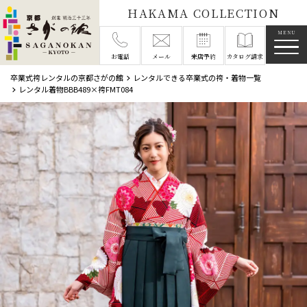
HAKAMA COLLECTION
メニ
お電話
メール
来店予約
カタログ請求
卒業式袴レンタルの京都さがの館
レンタルできる卒業式の袴・着物一覧
レンタル着物BBB489×袴FMT084