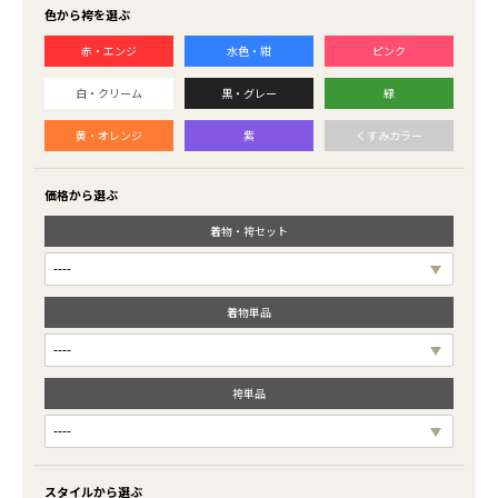
色から袴を選ぶ
赤・エンジ
水色・紺
ピンク
白・クリーム
黒・グレー
緑
黄・オレンジ
紫
くすみカラー
価格から選ぶ
着物・袴セット
着物単品
袴単品
スタイルから選ぶ