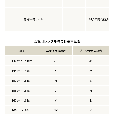
着物＋袴セット
64,000円(税込70,4
女性用レンタル袴の身長早見表
身長
草履使用の場合
ブーツ使用の場合
140cm～144cm
2S
3S
145cm～149cm
S
2S
150cm～154cm
M
S
155cm～159cm
L
M
160cm～164cm
Y
L
165cm～170cm
2Y
Y