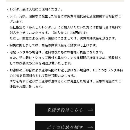
レンタル品は大切にご使用ください。
シミ、汚損、破損など発生した場合には実費修繕代金を別途頂戴する場合がご
ざいます。
当社指定の「あんしんレンタル」にご加入いただいた方には修繕代金は無料で
対応をさせていただきます。（加入金：1,000円(税抜）
ただし、故意による汚損・破損につきましては、実費修繕代金を頂きます。
紛失に関しましては、商品の弁償代金をご請求申し上げます。
宅配レンタルの場合は、送料往復ともにお客様ご負担となります。
また、学内着付・ショップ着付と異なりレンタル期間が増えるため、延長料と
してお衣装代の10％を別途頂戴いたします。
お客様のご都合により返却時間にお返し頂けない場合は、1日につきレンタル料
の10％を延滞料金として別途頂戴いたします。
やむを得ずご返却がご返却が遅れることが発生した場合は、至急お電話にてご
連絡をお願い致します。
来店予約はこちら
近くの店舗を探す