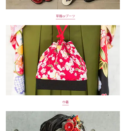
草履orブーツ
巾着