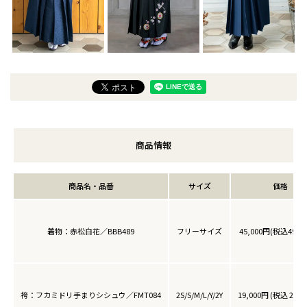
商品情報
商品名・品番
サイズ
価格
着物：赤松白花／BBB489
フリーサイズ
45,000円(税込49,5
袴：フカミドリ手まりシシュウ／FMT084
2S/S/M/L/Y/2Y
19,000円 (税込 20,9