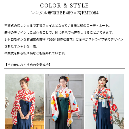
COLOR & STYLE
レンタル着物BBB489×袴FMT084
卒業式の袴レンタルで定番スタイルとなっている赤と緑のコーディネート。
着物のデザインにこだわることで、同じ赤色でも差をつけることができます。
レトロモダンな雰囲気の着物『BBB489赤松白花』は全体がストライプ柄でデザイン
されたオシャレな一着。
卒業式を飾る松や菊なども描かれています。
【その他におすすめの卒業式袴】