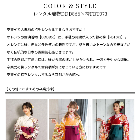
COLOR & STYLE
レンタル着物DDD866×袴FBT073
卒業式で古典柄の袴をレンタルするならおすすめ！
オレンジの古典着物［DDD866］に、手毬の刺繍が入った緑の袴［FBT073］。
オレンジに緑、赤など多色使いの着物ですが、落ち着いたトーンなので奇抜さが
なく伝統的な日本の雰囲気を感じさせます。
手毬の刺繍が可愛い袴は、緑から黒のぼかしがかけられ、一段と華やかな印象。
卒業式の袴レンタルで古典柄が気になっている方におすすめです！
卒業式の袴をレンタルするなら京都さがの館へ。
【その他におすすめの卒業式袴】