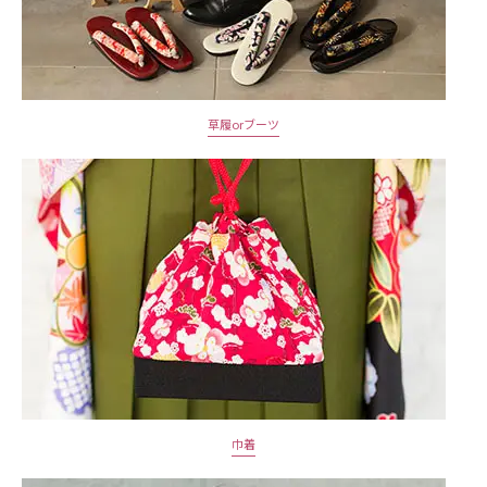
草履orブーツ
巾着