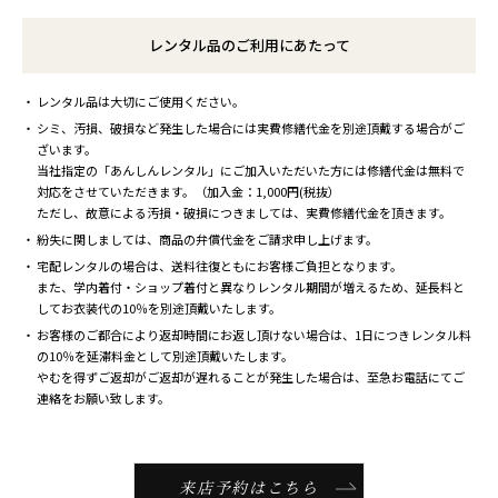
レンタル品のご利用にあたって
レンタル品は大切にご使用ください。
シミ、汚損、破損など発生した場合には実費修繕代金を別途頂戴する場合がご
ざいます。
当社指定の「あんしんレンタル」にご加入いただいた方には修繕代金は無料で
対応をさせていただきます。（加入金：1,000円(税抜）
ただし、故意による汚損・破損につきましては、実費修繕代金を頂きます。
紛失に関しましては、商品の弁償代金をご請求申し上げます。
宅配レンタルの場合は、送料往復ともにお客様ご負担となります。
また、学内着付・ショップ着付と異なりレンタル期間が増えるため、延長料と
してお衣装代の10％を別途頂戴いたします。
お客様のご都合により返却時間にお返し頂けない場合は、1日につきレンタル料
の10％を延滞料金として別途頂戴いたします。
やむを得ずご返却がご返却が遅れることが発生した場合は、至急お電話にてご
連絡をお願い致します。
来店予約はこちら