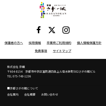
保護者の方へ
採用情報
卒業袴ご利用規約
個人情報保護方針
免責事項
サイトマップ
株式会社 京繊
〒604-8154 京都市中京区室町通四条上ル菊水鉾町582さがの館ビル
TEL 075-748-1236
■京都さがの館について
会社案内
会社概要
お問い合わせ