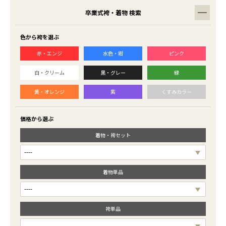
卒業式袴・着物 検索
色から袴を選ぶ
赤・エンジ
水色・紺
ピンク
白・クリーム
黒・グレー
緑
黄・オレンジ
紫
くすみカラー
価格から選ぶ
着物・袴セット
着物単品
袴単品