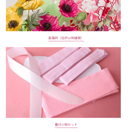
長襦袢（白衿or刺繍襟）
着付小物セット