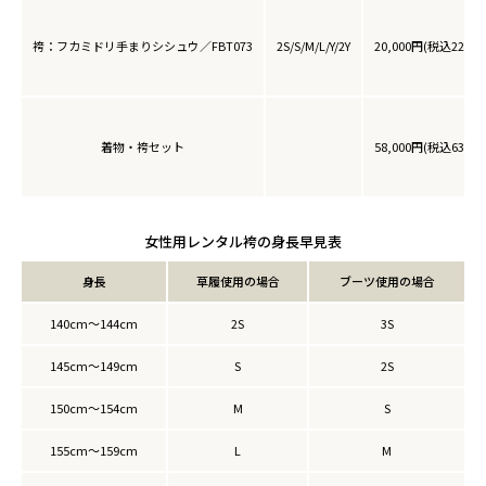
袴：フカミドリ手まりシシュウ／FBT073
2S/S/M/L/Y/2Y
20,000円(税込22,00
着物・袴セット
58,000円(税込63,80
女性用レンタル袴の身長早見表
身長
草履使用の場合
ブーツ使用の場合
140cm～144cm
2S
3S
145cm～149cm
S
2S
150cm～154cm
M
S
155cm～159cm
L
M