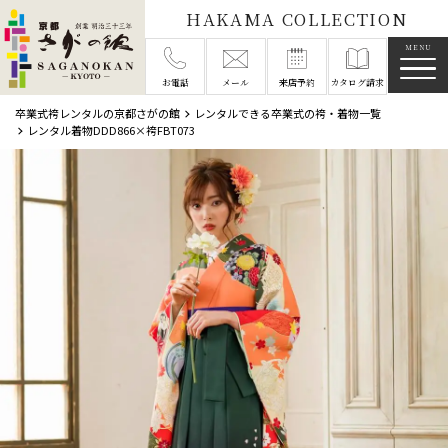
HAKAMA COLLECTION
メニ
お電話
メール
来店予約
カタログ請求
卒業式袴レンタルの京都さがの館
レンタルできる卒業式の袴・着物一覧
レンタル着物DDD866×袴FBT073