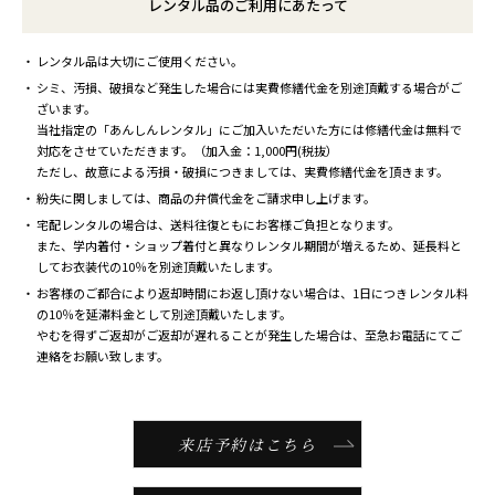
レンタル品のご利用にあたって
レンタル品は大切にご使用ください。
シミ、汚損、破損など発生した場合には実費修繕代金を別途頂戴する場合がご
ざいます。
当社指定の「あんしんレンタル」にご加入いただいた方には修繕代金は無料で
対応をさせていただきます。（加入金：1,000円(税抜）
ただし、故意による汚損・破損につきましては、実費修繕代金を頂きます。
紛失に関しましては、商品の弁償代金をご請求申し上げます。
宅配レンタルの場合は、送料往復ともにお客様ご負担となります。
また、学内着付・ショップ着付と異なりレンタル期間が増えるため、延長料と
してお衣装代の10％を別途頂戴いたします。
お客様のご都合により返却時間にお返し頂けない場合は、1日につきレンタル料
の10％を延滞料金として別途頂戴いたします。
やむを得ずご返却がご返却が遅れることが発生した場合は、至急お電話にてご
連絡をお願い致します。
来店予約はこちら