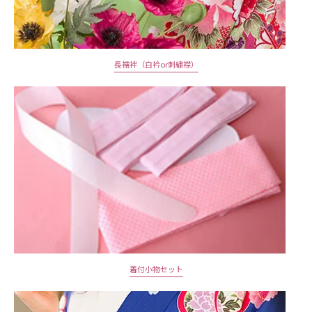
長襦袢（白衿or刺繍襟）
着付小物セット