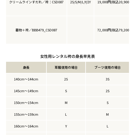
クリームラインすだれ／袴：CSD087
2S/S/M/L/Y/2Y
19,000円(税込20,900円)
着物＋袴／BBB479_CSD087
72,000円(税込79,200円)
女性用レンタル袴の身長早見表
身長
草履使用の場合
ブーツ使用の場合
140cm～144cm
2S
3S
145cm～149cm
S
2S
150cm～154cm
M
S
155cm～159cm
L
M
160cm～164cm
Y
L