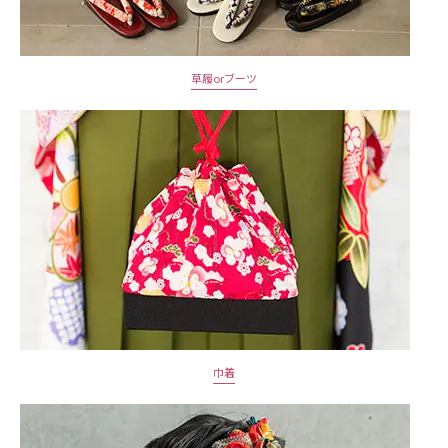
草履orブーツ
巾着