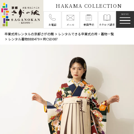
HAKAMA COLLECTION
メニ
お電話
メール
来店予約
カタログ請求
卒業式袴レンタルの京都さがの館
レンタルできる卒業式の袴・着物一覧
レンタル着物BBB479×袴CSD087