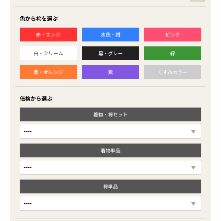
色から袴を選ぶ
赤・エンジ
水色・紺
ピンク
白・クリーム
黒・グレー
緑
黄・オレンジ
紫
くすみカラー
価格から選ぶ
着物・袴セット
着物単品
袴単品