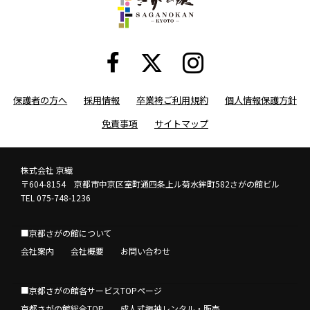
保護者の方へ
採用情報
卒業袴ご利用規約
個人情報保護方針
免責事項
サイトマップ
株式会社 京繊
〒604-8154 京都市中京区室町通四条上ル菊水鉾町582さがの館ビル
TEL 075-748-1236
■京都さがの館について
会社案内
会社概要
お問い合わせ
■京都さがの館各サービスTOPページ
京都さがの館総合TOP
成人式振袖レンタル・販売