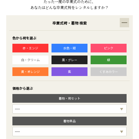
たった一度の卒業式のために、
あなたはどんな卒業式袴をレンタルしますか？
卒業式袴・着物 検索
色から袴を選ぶ
赤・エンジ
水色・紺
ピンク
白・クリーム
黒・グレー
緑
黄・オレンジ
紫
くすみカラー
価格から選ぶ
着物・袴セット
着物単品