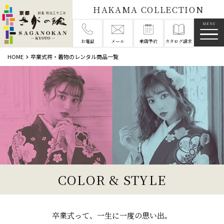
HAKAMA COLLECTION
メニ
お電話
メール
来店予約
カタログ請求
HOME
卒業式袴・着物のレンタル商品一覧
COLOR & STYLE
卒業式って、一生に一度の思い出。