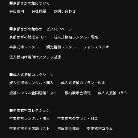
■京都さがの館について
会社案内
会社概要
お問い合わせ
■京都さがの館各サービスTOPページ
京都さがの館総合TOP
成人式振袖レンタル・販売
卒業式袴レンタル
観光着物レンタル
フォトスタジオ
法人様向け着付けスタッフ派遣
■成人式振袖コレクション
成人式振袖レンタル・購入
成人式振袖のプラン・料金
振袖レンタル全国店舗リスト
振袖展示会情報
成人式振袖コラム
■卒業式袴コレクション
卒業式袴レンタル・購入
卒業式袴のプラン・料金
卒業式袴全国店舗リスト
袴展示会情報
卒業式袴コラム