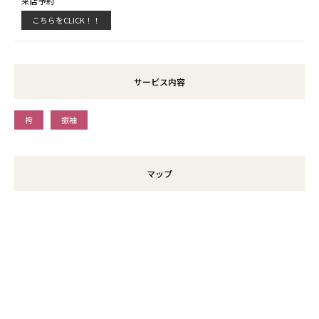
来店予約
こちらをCLICK！！
サービス内容
袴
振袖
マップ