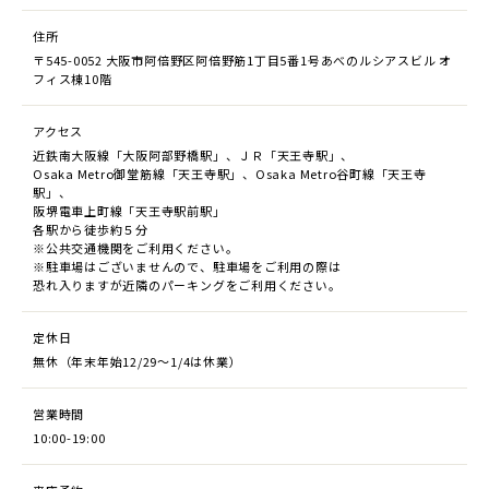
住所
〒545-0052 大阪市阿倍野区阿倍野筋1丁目5番1号あべのルシアスビル オ
フィス棟10階
アクセス
近鉄南大阪線「大阪阿部野橋駅」、ＪＲ「天王寺駅」、
Osaka Metro御堂筋線「天王寺駅」、Osaka Metro谷町線「天王寺
駅」、
阪堺電車上町線「天王寺駅前駅」
各駅から徒歩約５分
※公共交通機関をご利用ください。
※駐車場はございませんので、駐車場をご利用の際は
恐れ入りますが近隣のパーキングをご利用ください。
定休日
無休（年末年始12/29～1/4は休業）
営業時間
10:00-19:00