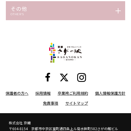
その他
OTHER’S
保護者の方へ
採用情報
卒業袴ご利用規約
個人情報保護方針
免責事項
サイトマップ
株式会社 京繊
〒604-8154 京都市中京区室町通四条上ル菊水鉾町582さがの館ビル