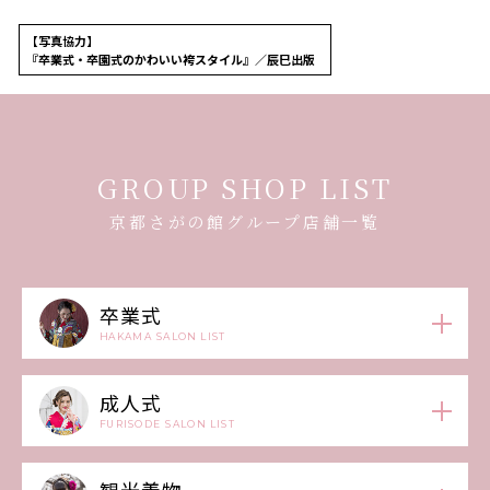
【写真協力】
『卒業式・卒園式のかわいい袴スタイル』／辰巳出版
GROUP SHOP LIST
京都さがの館グループ店舗一覧
卒業式
HAKAMA SALON LIST
成人式
FURISODE SALON LIST