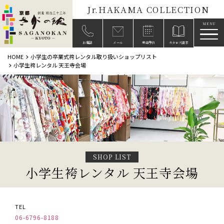
Jr.HAKAMA COLLECTION
メニ
お電話
メール
来店予約
カタログ請求
HOME
小学生の卒業式袴レンタル取り扱いショップリスト
小学生袴レンタル 天王寺会場
SHOP LIST
小学生袴レンタル 天王寺会場
TEL
06-6796-8188