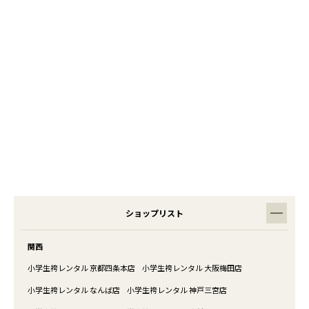
ショップリスト
関西
小学生袴レンタル 京都四条本店
小学生袴レンタル 大阪梅田店
小学生袴レンタル なんば店
小学生袴レンタル 神戸三宮店