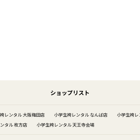
ショップリスト
袴レンタル 大阪梅田店
小学生袴レンタル なんば店
小学生袴レ
ンタル 枚方店
小学生袴レンタル 天王寺会場