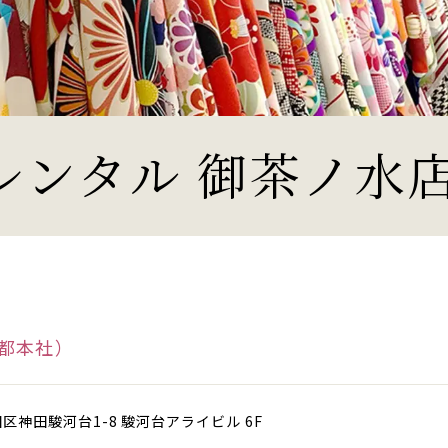
レンタル 御茶ノ水
都本社）
代田区神田駿河台1-8 駿河台アライビル 6F