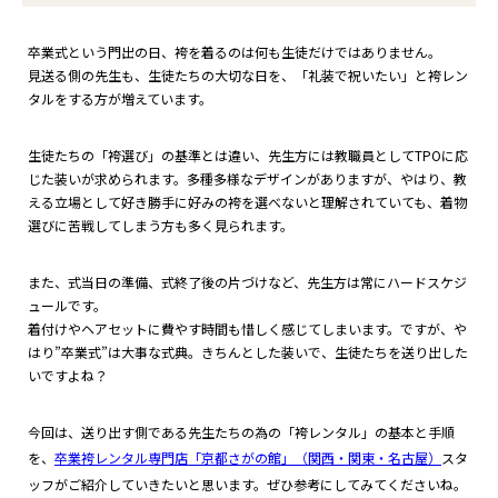
卒業式という門出の日、袴を着るのは何も生徒だけではありません。
見送る側の先生も、生徒たちの大切な日を、「礼装で祝いたい」と袴レン
タルをする方が増えています。
生徒たちの「袴選び」の基準とは違い、先生方には教職員としてTPOに応
じた装いが求められます。多種多様なデザインがありますが、やはり、教
える立場として好き勝手に好みの袴を選べないと理解されていても、着物
選びに苦戦してしまう方も多く見られます。
また、式当日の準備、式終了後の片づけなど、先生方は常にハードスケジ
ュールです。
着付けやヘアセットに費やす時間も惜しく感じてしまいます。ですが、や
はり”卒業式”は大事な式典。きちんとした装いで、生徒たちを送り出した
いですよね？
今回は、送り出す側である先生たちの為の「袴レンタル」の基本と手順
を、
卒業袴レンタル専門店「京都さがの館」（関西・関東・名古屋）
スタ
ッフがご紹介していきたいと思います。ぜひ参考にしてみてくださいね。