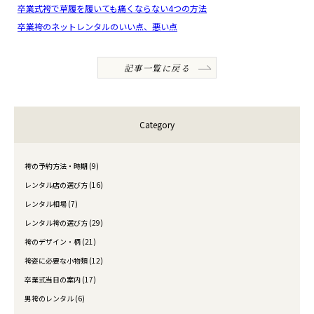
卒業式袴で草履を履いても痛くならない4つの方法
卒業袴のネットレンタルのいい点、悪い点
記事一覧に戻る
Category
袴の予約方法・時期 (9)
レンタル店の選び方 (16)
レンタル相場 (7)
レンタル袴の選び方 (29)
袴のデザイン・柄 (21)
袴姿に必要な小物類 (12)
卒業式当日の案内 (17)
男袴のレンタル (6)