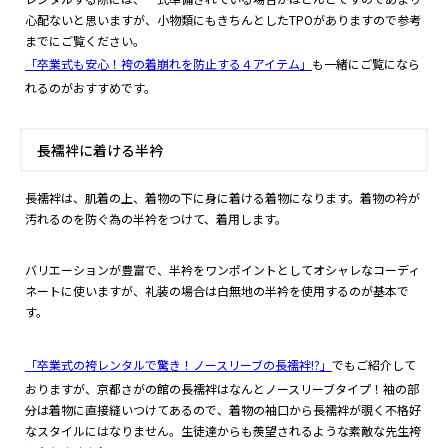
心配ないと思いますが、小物類にもきちんとしたTPOがありますので参考
までにご覧ください。
「卒業式も安心！袴の着崩れを防止する４アイテム」
も一緒にご覧になら
れるのがおすすめです。
長襦袢に着ける半衿
長襦袢は、肌着の上、着物の下に身に着ける着物になります。着物の衿が
汚れるのを防ぐ為の半衿をつけて、着用します。
バリエーションが豊富で、半衿をワンポイントとしてオシャレなコーディ
ネートに使いますが、礼装の場合は白無地の半衿を使用するのが基本で
す。
「卒業式の袴レンタルで驚き！ノースリーブの長襦袢!?」
でもご紹介して
おりますが、京都さがの館の長襦袢はなんとノースリーブタイプ！袖の部
分は着物に直接縫いつけてあるので、着物の袖口から長襦袢が覗く不格好
なスタイルにはなりません。生徒達からも羨望されるような素敵な先生袴