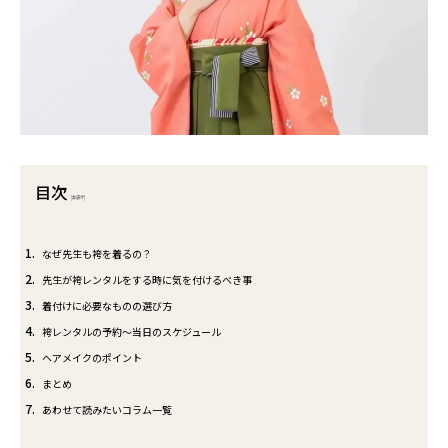
目次
[
非表示
]
1
なぜ先生も袴を着るの？
2
先生が袴レンタルをする時に気を付けるべき事
3
着付けに必要なものの選び方
4
袴レンタルの予約～当日のスケジュール
5
ヘアメイクのポイント
6
まとめ
7
あわせて読みたいコラム一覧