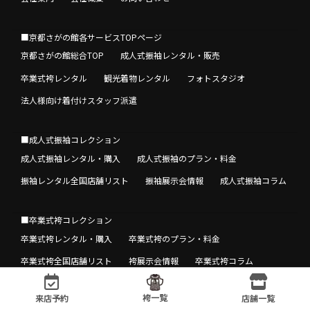
■京都さがの館各サービスTOPページ
京都さがの館総合TOP
成人式振袖レンタル・販売
卒業式袴レンタル
観光着物レンタル
フォトスタジオ
法人様向け着付けスタッフ派遣
■成人式振袖コレクション
成人式振袖レンタル・購入
成人式振袖のプラン・料金
振袖レンタル全国店舗リスト
振袖展示会情報
成人式振袖コラム
■卒業式袴コレクション
卒業式袴レンタル・購入
卒業式袴のプラン・料金
卒業式袴全国店舗リスト
袴展示会情報
卒業式袴コラム
袴一覧
来店予約
店舗一覧
© 2021