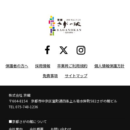
保護者の方へ
採用情報
卒業袴ご利用規約
個人情報保護方針
免責事項
サイトマップ
株式会社 京繊
〒604-8154 京都市中京区室町通四条上ル菊水鉾町582さがの館ビル
TEL 075-748-1236
■京都さがの館について
会社案内
会社概要
お問い合わせ