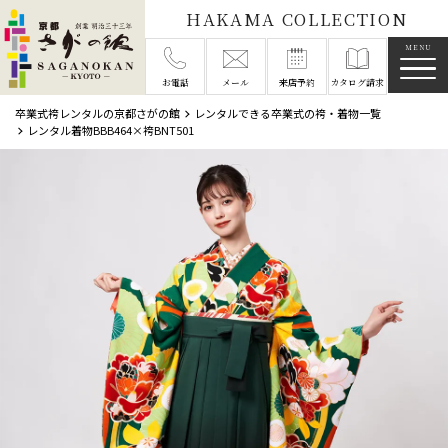
HAKAMA COLLECTION
メニ
お電話
メール
来店予約
カタログ請求
卒業式袴レンタルの京都さがの館
レンタルできる卒業式の袴・着物一覧
レンタル着物BBB464×袴BNT501