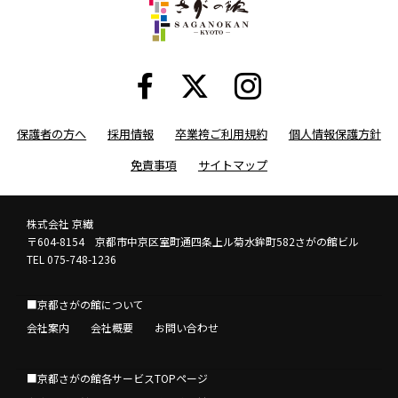
保護者の方へ
採用情報
卒業袴ご利用規約
個人情報保護方針
免責事項
サイトマップ
株式会社 京繊
〒604-8154 京都市中京区室町通四条上ル菊水鉾町582さがの館ビル
TEL 075-748-1236
■京都さがの館について
会社案内
会社概要
お問い合わせ
■京都さがの館各サービスTOPページ