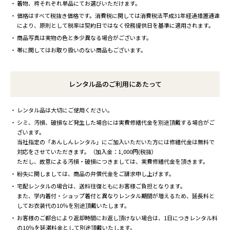
着物、袴それぞれ単品にてお選びいただけます。
価格はすべて税抜き価格です。消費税に関しては消費税法平成31年経過措置通達
により、原則として税率は契約日ではなく役務提供日を基準に適用されます。
商品写真は実物の色と多少異なる場合がございます。
帯に関してはお取り扱いのない商品もございます。
レンタル品のご利用にあたって
レンタル品は大切にご使用ください。
シミ、汚損、破損など発生した場合には実費修繕代金を別途頂戴する場合がご
ざいます。
当社指定の「あんしんレンタル」にご加入いただいた方には修繕代金は無料で
対応をさせていただきます。（加入金：1,000円(税抜）
ただし、故意による汚損・破損につきましては、実費修繕代金を頂きます。
紛失に関しましては、商品の弁償代金をご請求申し上げます。
宅配レンタルの場合は、送料往復ともにお客様ご負担となります。
また、学内着付・ショップ着付と異なりレンタル期間が増えるため、延長料と
してお衣装代の10％を別途頂戴いたします。
お客様のご都合により返却時間にお返し頂けない場合は、1日につきレンタル料
の10％を延滞料金として別途頂戴いたします。