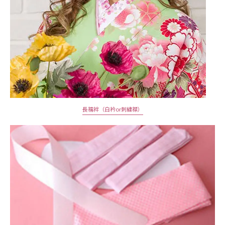
長襦袢（白衿or刺繍襟）