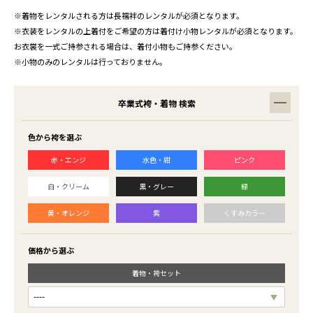
※着物をレンタルされる方は長襦袢のレンタルが必須となります。
※衣装をレンタルの上着付をご希望の方は着付け小物レンタルが必須となります。
お衣裳を一式ご持参される場合は、着付小物もご持参ください。
※小物のみのレンタルは行っておりません。
卒業式袴・着物 検索
色から袴を選ぶ
赤・エンジ
水色・紺
ピンク
白・クリーム
黒・グレー
緑
黄・オレンジ
紫
くすみカラー
価格から選ぶ
着物・袴セット