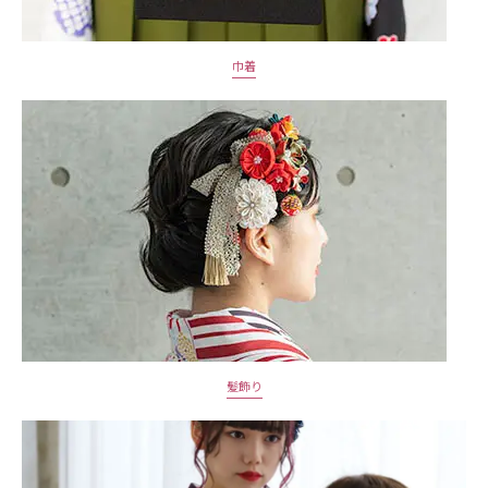
巾着
髪飾り