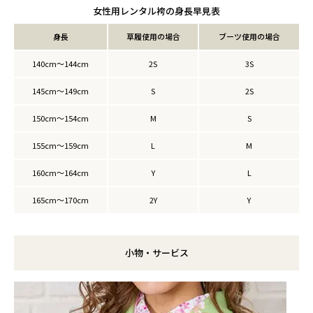
女性用レンタル袴の身長早見表
身長
草履使用の場合
ブーツ使用の場合
140cm～144cm
2S
3S
145cm～149cm
S
2S
150cm～154cm
M
S
155cm～159cm
L
M
160cm～164cm
Y
L
165cm～170cm
2Y
Y
小物・サービス