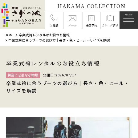
HAKAMA COLLECTION
メニ
お電話
メール
来店予約
カタログ請求
HOME
卒業式袴レンタルのお役立ち情報
卒業式袴に合うブーツの選び方｜長さ・色・ヒール・サイズを解説
卒業式袴レンタルのお役立ち情報
袴姿に必要な小物類
公開日:2026/07/17
卒業式袴に合うブーツの選び方｜長さ・色・ヒール・
サイズを解説