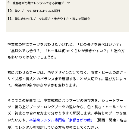
9
京都さがの館でレンタルできる袴用ブーツ
10
袴とブーツに関するよくある質問
11
袴に合わせるブーツは長さ・歩きやすさ・袴丈で選ぼう
卒業式の袴にブーツを合わせたいけれど、「どの長さを選べばいい？」
「黒以外でも合う？」「ヒールは何cmくらいが歩きやすい？」と迷う方
も多いのではないでしょうか。
袴に合わせるブーツは、色やデザインだけでなく、筒丈・ヒールの高さ・
サイズ感・袴丈とのバランスまで確認することが大切です。選び方によっ
て、袴姿の印象や歩きやすさも変わります。
そこでこの記事では、卒業式袴に合うブーツの選び方を、ショートブー
ツ・編み上げブーツ・ロングブーツの違いから、色・長さ・ヒール・サイ
ズ・袴丈との合わせ方まで分かりやすく解説します。手持ちのブーツを使
いたい方や、
卒業袴レンタル専門店「京都さがの館」
（関西・関東・名古
屋）でレンタルを検討している方も参考にしてください。