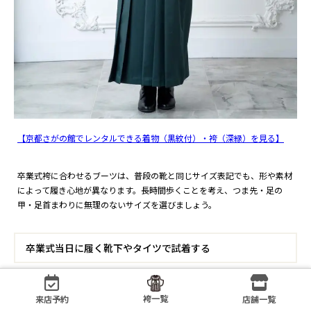
【京都さがの館でレンタルできる着物（黒紋付）・袴（深緑）を見る】
卒業式袴に合わせるブーツは、普段の靴と同じサイズ表記でも、形や素材
によって履き心地が異なります。長時間歩くことを考え、つま先・足の
甲・足首まわりに無理のないサイズを選びましょう。
卒業式当日に履く靴下やタイツで試着する
ブーツのサイズを確認するときは、卒業式当日に着用する予定の靴下やタ
イツを合わせて試し履きするのがおすすめです。
袴一覧
来店予約
店舗一覧