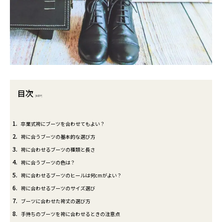
目次
[
非表示
]
1
卒業式袴にブーツを合わせてもよい？
2
袴に合うブーツの基本的な選び方
3
袴に合わせるブーツの種類と長さ
4
袴に合うブーツの色は？
5
袴に合わせるブーツのヒールは何cmがよい？
6
袴に合わせるブーツのサイズ選び
7
ブーツに合わせた袴丈の選び方
8
手持ちのブーツを袴に合わせるときの注意点